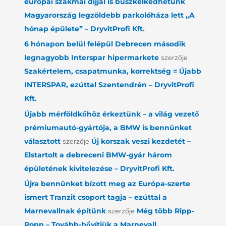
európai szakmai díjjal is büszkélkedhetünk
Magyarország legzöldebb parkolóháza lett „A
hónap épülete” – DryvitProfi Kft.
6 hónapon belül felépül Debrecen második
legnagyobb Interspar hipermarkete
szerzője
Szakértelem, csapatmunka, korrektség = Újabb
INTERSPAR, ezúttal Szentendrén – DryvitProfi
Kft.
Újabb mérföldkőhöz érkeztünk – a világ vezető
prémiumautó-gyártója, a BMW is bennünket
választott
Új korszak veszi kezdetét –
szerzője
Elstartolt a debreceni BMW-gyár három
épületének kivitelezése – DryvitProfi Kft.
Újra bennünket bízott meg az Európa-szerte
ismert Tranzit csoport tagja – ezúttal a
Marnevallnak építünk
Még több Ripp-
szerzője
Ropp – Tovább-bővítjük a Marnevall