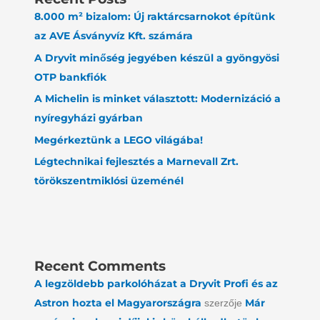
8.000 m² bizalom: Új raktárcsarnokot építünk
az AVE Ásványvíz Kft. számára
A Dryvit minőség jegyében készül a gyöngyösi
OTP bankfiók
A Michelin is minket választott: Modernizáció a
nyíregyházi gyárban
Megérkeztünk a LEGO világába!
Légtechnikai fejlesztés a Marnevall Zrt.
törökszentmiklósi üzeménél
Recent Comments
A legzöldebb parkolóházat a Dryvit Profi és az
Astron hozta el Magyarországra
Már
szerzője