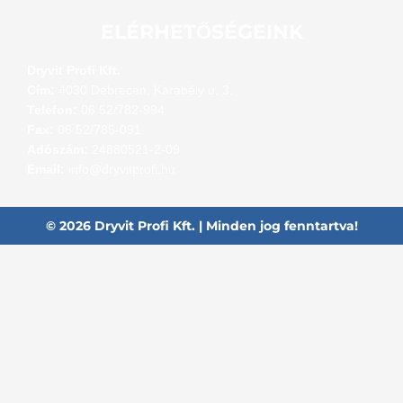
ELÉRHETŐSÉGEINK
Dryvit Profi Kft.
Cím:
4030 Debrecen, Karabély u. 3.
Telefon:
06 52/782-994
Fax:
06 52/785-091
Adószám:
24880521-2-09
Email:
info@dryvitprofi.hu
© 2026 Dryvit Profi Kft. | Minden jog fenntartva!