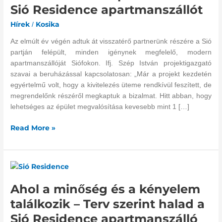
fel
Sió Residence apartmanszállót
a
Hírek
Kosika
/
Sió
Residence
Az elmúlt év végén adtuk át visszatérő partnerünk részére a Sió
apartmanszállót
partján felépült, minden igénynek megfelelő, modern
apartmanszállóját Siófokon. Ifj. Szép István projektigazgató
szavai a beruházással kapcsolatosan: „Már a projekt kezdetén
egyértelmű volt, hogy a kivitelezés üteme rendkívül feszített, de
megrendelőnk részéről megkaptuk a bizalmat. Hitt abban, hogy
lehetséges az épület megvalósítása kevesebb mint 1 […]
Read More »
Ahol
a
Ahol a minőség és a kényelem
minőség
és
találkozik – Terv szerint halad a
a
Sió Residence apartmanszálló
kényelem