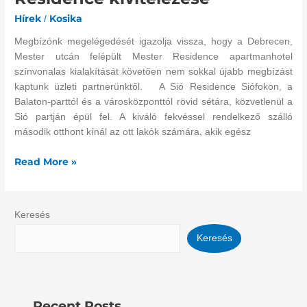
indul
Hírek
Kosika
/
a
Megbízónk megelégedését igazolja vissza, hogy a Debrecen,
Sió
Mester utcán felépült Mester Residence apartmanhotel
Residence
színvonalas kialakítását követően nem sokkal újabb megbízást
kivitelezése
kaptunk üzleti partnerünktől. A Sió Residence Siófokon, a
Balaton-parttól és a városközponttól rövid sétára, közvetlenül a
Sió partján épül fel. A kiváló fekvéssel rendelkező szálló
második otthont kínál az ott lakók számára, akik egész
Read More »
Keresés
Keresés
Recent Posts