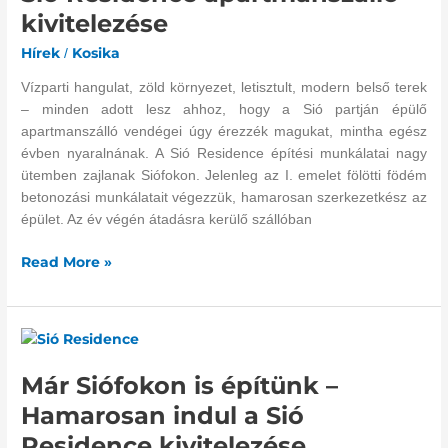
kivitelezése
találkozik
–
Hírek
Kosika
/
Terv
szerint
Vízparti hangulat, zöld környezet, letisztult, modern belső terek
halad
– minden adott lesz ahhoz, hogy a Sió partján épülő
a
apartmanszálló vendégei úgy érezzék magukat, mintha egész
Sió
évben nyaralnának. A Sió Residence építési munkálatai nagy
Residence
ütemben zajlanak Siófokon. Jelenleg az I. emelet fölötti födém
apartmanszálló
betonozási munkálatait végezzük, hamarosan szerkezetkész az
kivitelezése
épület. Az év végén átadásra kerülő szállóban
Read More »
Már
Siófokon
Már Siófokon is építünk –
is
építünk
Hamarosan indul a Sió
–
Residence kivitelezése
Hamarosan