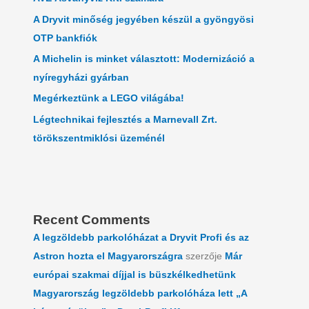
A Dryvit minőség jegyében készül a gyöngyösi
OTP bankfiók
A Michelin is minket választott: Modernizáció a
nyíregyházi gyárban
Megérkeztünk a LEGO világába!
Légtechnikai fejlesztés a Marnevall Zrt.
törökszentmiklósi üzeménél
Recent Comments
A legzöldebb parkolóházat a Dryvit Profi és az
Astron hozta el Magyarországra
szerzője
Már
európai szakmai díjjal is büszkélkedhetünk
Magyarország legzöldebb parkolóháza lett „A