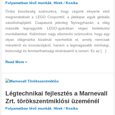
Folyamatban lévő munkák
,
Hírek
/
Kosika
Óriási büszkeség számunkra, hogy cégünk elnyerte első
megrendelését a LEGO Csoporttól, a játékipar egyik globális
zászlóshajójától. Csapatunk jelenleg Nyíregyházán, a világ
második legnagyobb LEGO-gyárában végez kivitelezési
munkálatokat. Különösen nagy elismerés számunkra, hogy egy
olyan világmárka bizalmát nyerhettük el, amely nemcsak
méretéről és innovációjáról, hanem a legmagasabb minőségi,
biztonsági és fenntarthatósági elvárásairól is ismert. Ez az […]
Read More »
Légtechnikai
fejlesztés
Légtechnikai fejlesztés a Marnevall
a
Marnevall
Zrt. törökszentmiklósi üzeménél
Zrt.
Folyamatban lévő munkák
,
Hírek
/
Kosika
törökszentmiklósi
üzeménél