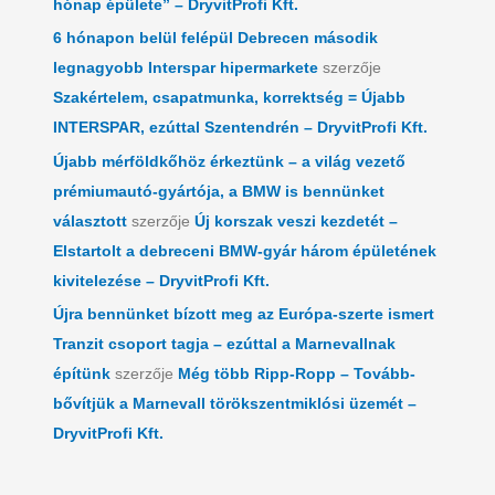
hónap épülete” – DryvitProfi Kft.
6 hónapon belül felépül Debrecen második
legnagyobb Interspar hipermarkete
szerzője
Szakértelem, csapatmunka, korrektség = Újabb
INTERSPAR, ezúttal Szentendrén – DryvitProfi Kft.
Újabb mérföldkőhöz érkeztünk – a világ vezető
prémiumautó-gyártója, a BMW is bennünket
választott
szerzője
Új korszak veszi kezdetét –
Elstartolt a debreceni BMW-gyár három épületének
kivitelezése – DryvitProfi Kft.
Újra bennünket bízott meg az Európa-szerte ismert
Tranzit csoport tagja – ezúttal a Marnevallnak
építünk
szerzője
Még több Ripp-Ropp – Tovább-
bővítjük a Marnevall törökszentmiklósi üzemét –
DryvitProfi Kft.