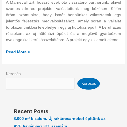
A Marnevall Zrt. hosszú évek óta visszatérő partnerünk, akivel
számos sikeres projektet valósítottunk meg közösen. Külön
öröm számunkra, hogy ismét bennünket választottak egy
jelentős fejlesztés megvalósításához, amely során a vállalat
törökszentmiklósi telephelyén egy új hűtőház épült. A beruházás
részeként az új hűtőházi épület és a meglévő gyártóüzem
nyaktagokkal kerül összekötésre. A projekt egyik kiemelt eleme
Read More »
Keresés
Keresés
Recent Posts
8.000 m² bizalom: Új raktárcsarnokot építünk az
AVE Ásványvíz Kft. számára