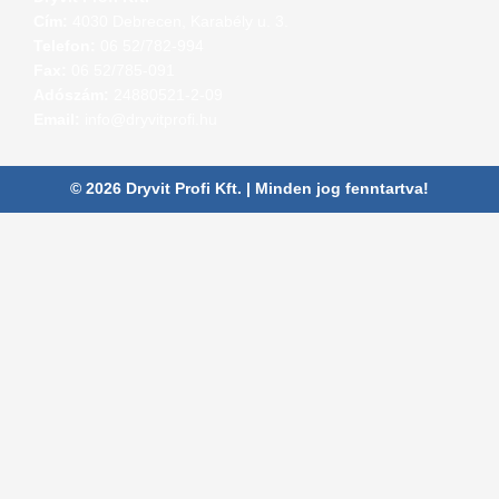
Cím:
4030 Debrecen, Karabély u. 3.
Telefon:
06 52/782-994
Fax:
06 52/785-091
Adószám:
24880521-2-09
Email:
info@dryvitprofi.hu
© 2026 Dryvit Profi Kft. | Minden jog fenntartva!