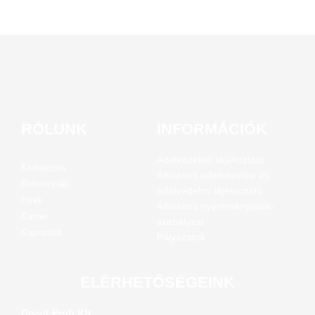
RÓLUNK
INFORMÁCIÓK
Adatkezelési tájékoztató
Kivitelezés
Általános adatkezelési és
Referenciák
adatvédelmi tájékoztató
Hírek
Általános nyereményjáték-
Karrier
szabályzat
Kapcsolat
Pályázatok
ELÉRHETŐSÉGEINK
Dryvit Profi Kft.