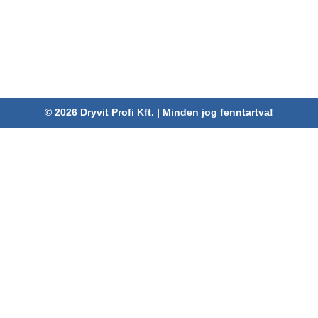
Cím:
4030 Debrecen, Karabély u. 3.
Telefon:
06 52/782-994
Fax:
06 52/785-091
Adószám:
24880521-2-09
Email:
info@dryvitprofi.hu
© 2026 Dryvit Profi Kft. | Minden jog fenntartva!