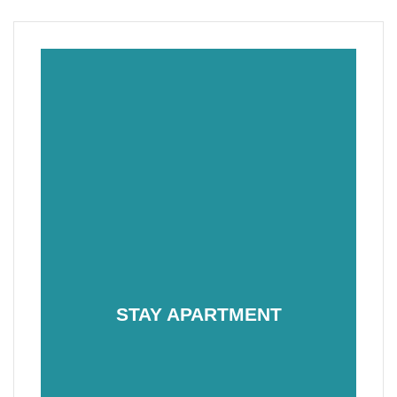
STAY APARTMENT
stayapartment.hu