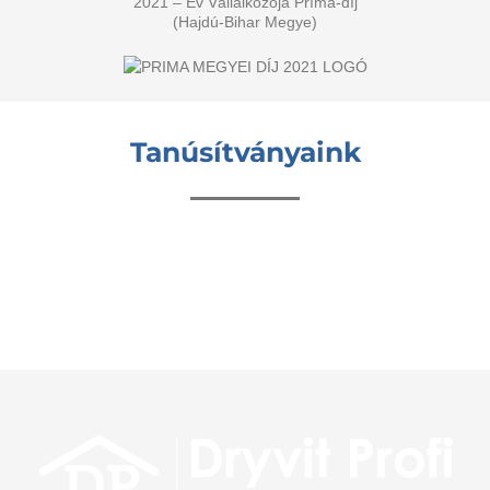
2021 – Év Vállalkozója Príma-díj
(Hajdú-Bihar Megye)
Tanúsítványaink