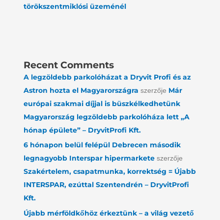
törökszentmiklósi üzeménél
Recent Comments
A legzöldebb parkolóházat a Dryvit Profi és az
Astron hozta el Magyarországra
Már
szerzője
európai szakmai díjjal is büszkélkedhetünk
Magyarország legzöldebb parkolóháza lett „A
hónap épülete” – DryvitProfi Kft.
6 hónapon belül felépül Debrecen második
legnagyobb Interspar hipermarkete
szerzője
Szakértelem, csapatmunka, korrektség = Újabb
INTERSPAR, ezúttal Szentendrén – DryvitProfi
Kft.
Újabb mérföldkőhöz érkeztünk – a világ vezető