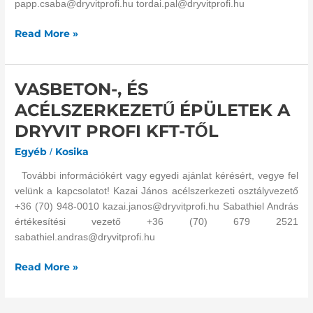
papp.csaba@dryvitprofi.hu tordai.pal@dryvitprofi.hu
Read More »
VASBETON-, ÉS
VASBETON-,
ÉS
ACÉLSZERKEZETŰ ÉPÜLETEK A
ACÉLSZERKEZETŰ
DRYVIT PROFI KFT-TŐL
ÉPÜLETEK
A
Egyéb
Kosika
/
DRYVIT
További információkért vagy egyedi ajánlat kérésért, vegye fel
PROFI
velünk a kapcsolatot! Kazai János acélszerkezeti osztályvezető
KFT-
+36 (70) 948-0010 kazai.janos@dryvitprofi.hu Sabathiel András
TŐL
értékesítési vezető +36 (70) 679 2521
sabathiel.andras@dryvitprofi.hu
Read More »