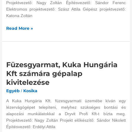
Projektvezető: Nagy Zoltán Építésvezető: Sándor Ferenc
Elektromos projektvezető: Szász Attila Gépész projektvezető:
Katona Zoltán
Read More »
Füzesgyarmat,
Kuka
Füzesgyarmat, Kuka Hungária
Hungária
Kft
Kft számára gépalap
számára
kivitelezése
gépalap
kivitelezése
Egyéb
Kosika
/
A Kuka Hungária Kft. füzesgyarmati üzemébe kíván egy
lézervágógépet telepíteni, melyhez szükséges bontási és
alapozási munkálatokkal a Dryvit Profi Kft-t bízta meg.
Projektvezető: Nagy Zoltán Projekt előkészítő: Sándor Nikolett
Építésvezető: Erdélyi Attila