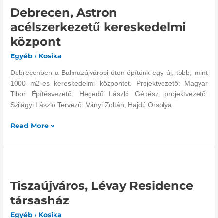
Debrecen, Astron
acélszerkezetű
kereskedelmi
acélszerkezetű kereskedelmi
központ
központ
Egyéb
Kosika
/
Debrecenben a Balmazújvárosi úton építünk egy új, több, mint
1000 m2-es kereskedelmi központot. Projektvezető: Magyar
Tibor Építésvezető: Hegedű László Gépész projektvezető:
Szilágyi László Tervező: Ványi Zoltán, Hajdú Orsolya
Read More »
Tiszaújváros,
Lévay
Tiszaújváros, Lévay Residence
Residence
társasház
társasház
Egyéb
Kosika
/