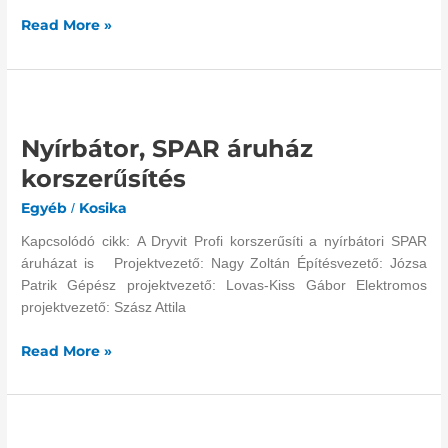
Read More »
Nyírbátor,
SPAR
Nyírbátor, SPAR áruház
áruház
korszerűsítés
korszerűsítés
Egyéb
Kosika
/
Kapcsolódó cikk: A Dryvit Profi korszerűsíti a nyírbátori SPAR
áruházat is Projektvezető: Nagy Zoltán Építésvezető: Józsa
Patrik Gépész projektvezető: Lovas-Kiss Gábor Elektromos
projektvezető: Szász Attila
Read More »
Debrecen,
Astron