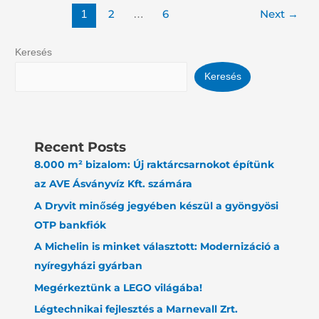
2
6
Next
→
1
…
Keresés
Keresés
Recent Posts
8.000 m² bizalom: Új raktárcsarnokot építünk
az AVE Ásványvíz Kft. számára
A Dryvit minőség jegyében készül a gyöngyösi
OTP bankfiók
A Michelin is minket választott: Modernizáció a
nyíregyházi gyárban
Megérkeztünk a LEGO világába!
Légtechnikai fejlesztés a Marnevall Zrt.