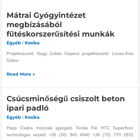
Mátrai
Gyógyintézet
Mátrai Gyógyintézet
megbízásából
fűtéskorszerűsítési
megbízásából
munkák
fűtéskorszerűsítési munkák
Egyéb
Kosika
/
Projektvezető: Nagy Zoltán Gépész projektvezető: Lovas-Kiss
Gábor
Read More »
Csúcsminőségű csiszolt beton
Csúcsminőségű
csiszolt
ipari padló
beton
Egyéb
Kosika
/
ipari
padló
Papp Csaba műszaki igazgató Tordai Pál HTC Superfloor
technológiai vezető +36 (30) 945 4040 +36 (70) 770 2831