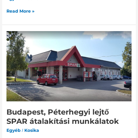
Read More »
Budapest,
Péterhegyi
lejtő
SPAR
átalakítási
munkálatok
Budapest, Péterhegyi lejtő
SPAR átalakítási munkálatok
Egyéb
Kosika
/