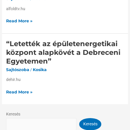
alfoldtv.hu
Read More »
“Letették az épületenergetikai
“Letették
az
központ alapkövét a Debreceni
épületenergetikai
Egyetemen”
központ
alapkövét
Sajtószoba
/
Kosika
a
dehir.hu
Debreceni
Egyetemen”
Read More »
Keresés
Keresés