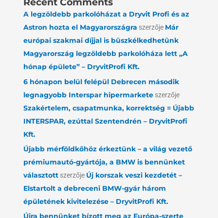
Recent Comments
A legzöldebb parkolóházat a Dryvit Profi és az
Astron hozta el Magyarországra
szerzője
Már
európai szakmai díjjal is büszkélkedhetünk
Magyarország legzöldebb parkolóháza lett „A
hónap épülete” – DryvitProfi Kft.
6 hónapon belül felépül Debrecen második
legnagyobb Interspar hipermarkete
szerzője
Szakértelem, csapatmunka, korrektség = Újabb
INTERSPAR, ezúttal Szentendrén – DryvitProfi
Kft.
Újabb mérföldkőhöz érkeztünk – a világ vezető
prémiumautó-gyártója, a BMW is bennünket
választott
szerzője
Új korszak veszi kezdetét –
Elstartolt a debreceni BMW-gyár három
épületének kivitelezése – DryvitProfi Kft.
Újra bennünket bízott meg az Európa-szerte