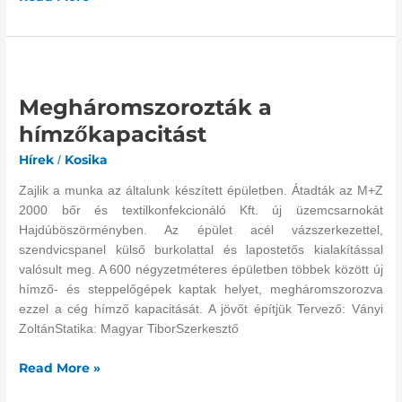
Megháromszorozták
a
Megháromszorozták a
hímzőkapacitást
hímzőkapacitást
Hírek
Kosika
/
Zajlik a munka az általunk készített épületben. Átadták az M+Z
2000 bőr és textilkonfekcionáló Kft. új üzemcsarnokát
Hajdúböszörményben. Az épület acél vázszerkezettel,
szendvicspanel külső burkolattal és lapostetős kialakítással
valósult meg. A 600 négyzetméteres épületben többek között új
hímző- és steppelőgépek kaptak helyet, megháromszorozva
ezzel a cég hímző kapacitását. A jövőt építjük Tervező: Ványi
ZoltánStatika: Magyar TiborSzerkesztő
Read More »