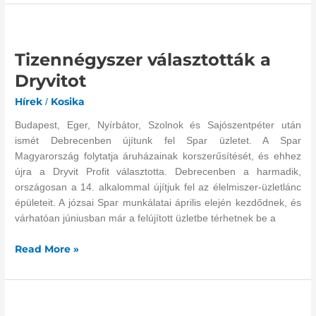
Tizennégyszer
választották
Tizennégyszer választották a
a
Dryvitot
Dryvitot
Hírek
Kosika
/
Budapest, Eger, Nyírbátor, Szolnok és Sajószentpéter után
ismét Debrecenben újítunk fel Spar üzletet. A Spar
Magyarország folytatja áruházainak korszerűsítését, és ehhez
újra a Dryvit Profit választotta. Debrecenben a harmadik,
országosan a 14. alkalommal újítjuk fel az élelmiszer-üzletlánc
épületeit. A józsai Spar munkálatai április elején kezdődnek, és
várhatóan júniusban már a felújított üzletbe térhetnek be a
Read More »
Új