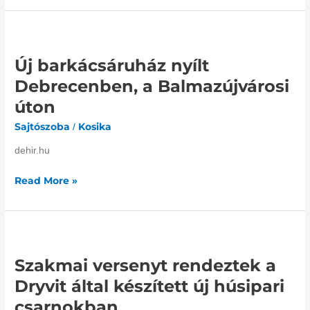
Új
barkácsáruház
Új barkácsáruház nyílt
nyílt
Debrecenben,
Debrecenben, a Balmazújvárosi
a
úton
Balmazújvárosi
úton
Sajtószoba
Kosika
/
dehir.hu
Read More »
Szakmai
versenyt
Szakmai versenyt rendeztek a
rendeztek
a
Dryvit által készített új húsipari
Dryvit
csarnokban
által