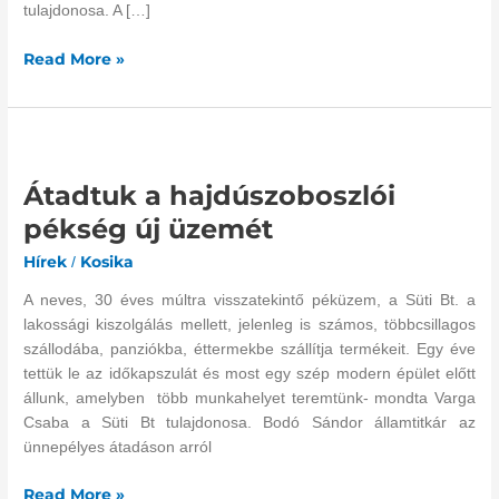
tulajdonosa. A […]
Read More »
Átadtuk
a
Átadtuk a hajdúszoboszlói
hajdúszoboszlói
pékség
pékség új üzemét
új
Hírek
Kosika
/
üzemét
A neves, 30 éves múltra visszatekintő péküzem, a Süti Bt. a
lakossági kiszolgálás mellett, jelenleg is számos, többcsillagos
szállodába, panziókba, éttermekbe szállítja termékeit. Egy éve
tettük le az időkapszulát és most egy szép modern épület előtt
állunk, amelyben több munkahelyet teremtünk- mondta Varga
Csaba a Süti Bt tulajdonosa. Bodó Sándor államtitkár az
ünnepélyes átadáson arról
Read More »