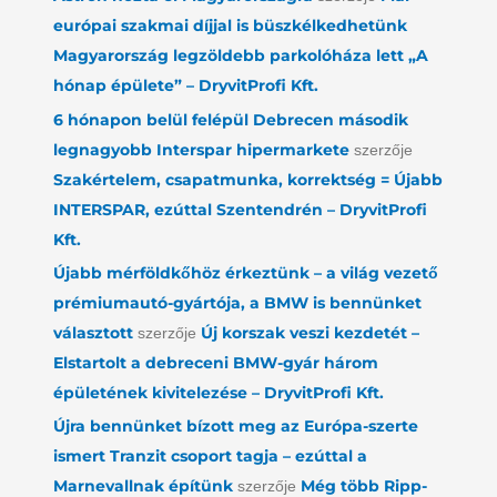
európai szakmai díjjal is büszkélkedhetünk
Magyarország legzöldebb parkolóháza lett „A
hónap épülete” – DryvitProfi Kft.
6 hónapon belül felépül Debrecen második
legnagyobb Interspar hipermarkete
szerzője
Szakértelem, csapatmunka, korrektség = Újabb
INTERSPAR, ezúttal Szentendrén – DryvitProfi
Kft.
Újabb mérföldkőhöz érkeztünk – a világ vezető
prémiumautó-gyártója, a BMW is bennünket
választott
Új korszak veszi kezdetét –
szerzője
Elstartolt a debreceni BMW-gyár három
épületének kivitelezése – DryvitProfi Kft.
Újra bennünket bízott meg az Európa-szerte
ismert Tranzit csoport tagja – ezúttal a
Marnevallnak építünk
Még több Ripp-
szerzője