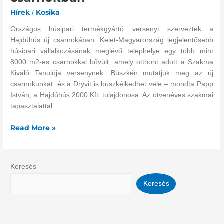
készített
Hírek
Kosika
/
új
Országos húsipari termékgyártó versenyt szerveztek a
húsipari
Hajdúhús új csarnokában. Kelet-Magyarország legjelentősebb
csarnokban
húsipari vállalkozásának meglévő telephelye egy több mint
8000 m2-es csarnokkal bővült, amely otthont adott a Szakma
Kiváló Tanulója versenynek. Büszkén mutatjuk meg az új
csarnokunkat, és a Dryvit is büszkélkedhet vele – mondta Papp
István, a Hajdúhús 2000 Kft. tulajdonosa. Az ötvenéves szakmai
tapasztalattal
Read More »
Keresés
Keresés