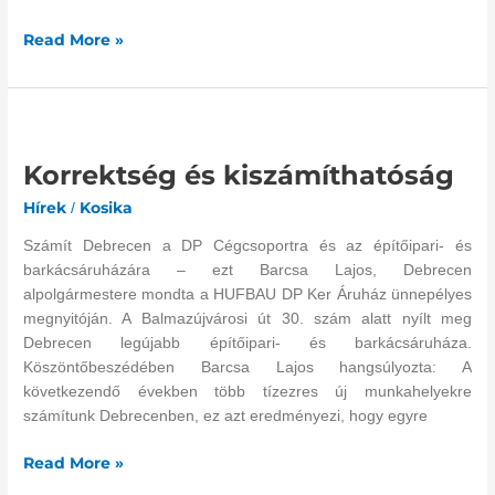
Read More »
Korrektség
és
Korrektség és kiszámíthatóság
kiszámíthatóság
Hírek
Kosika
/
Számít Debrecen a DP Cégcsoportra és az építőipari- és
barkácsáruházára – ezt Barcsa Lajos, Debrecen
alpolgármestere mondta a HUFBAU DP Ker Áruház ünnepélyes
megnyitóján. A Balmazújvárosi út 30. szám alatt nyílt meg
Debrecen legújabb építőipari- és barkácsáruháza.
Köszöntőbeszédében Barcsa Lajos hangsúlyozta: A
következendő években több tízezres új munkahelyekre
számítunk Debrecenben, ez azt eredményezi, hogy egyre
Read More »