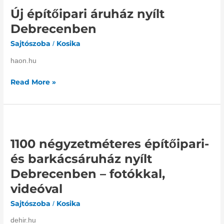
építőipari
Új építőipari áruház nyílt
áruház
nyílt
Debrecenben
Debrecenben
Sajtószoba
Kosika
/
haon.hu
Read More »
1100
négyzetméteres
1100 négyzetméteres építőipari-
építőipari-
és
és barkácsáruház nyílt
barkácsáruház
Debrecenben – fotókkal,
nyílt
videóval
Debrecenben
–
Sajtószoba
Kosika
/
fotókkal,
videóval
dehir.hu