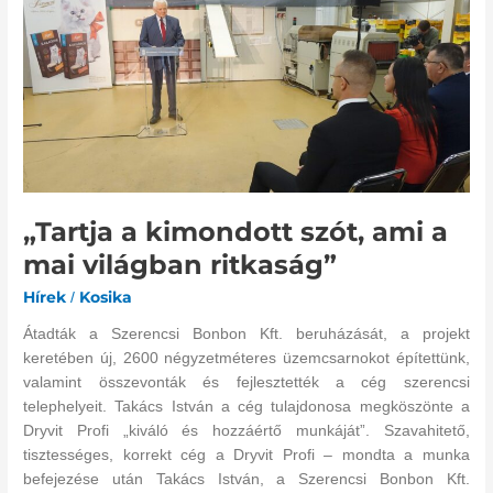
kimondott
szót,
ami
a
mai
világban
ritkaság”
„Tartja a kimondott szót, ami a
mai világban ritkaság”
Hírek
Kosika
/
Átadták a Szerencsi Bonbon Kft. beruházását, a projekt
keretében új, 2600 négyzetméteres üzemcsarnokot építettünk,
valamint összevonták és fejlesztették a cég szerencsi
telephelyeit. Takács István a cég tulajdonosa megköszönte a
Dryvit Profi „kiváló és hozzáértő munkáját”. Szavahitető,
tisztességes, korrekt cég a Dryvit Profi – mondta a munka
befejezése után Takács István, a Szerencsi Bonbon Kft.