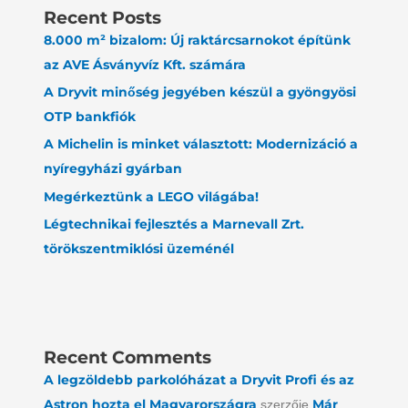
Recent Posts
8.000 m² bizalom: Új raktárcsarnokot építünk
az AVE Ásványvíz Kft. számára
A Dryvit minőség jegyében készül a gyöngyösi
OTP bankfiók
A Michelin is minket választott: Modernizáció a
nyíregyházi gyárban
Megérkeztünk a LEGO világába!
Légtechnikai fejlesztés a Marnevall Zrt.
törökszentmiklósi üzeménél
Recent Comments
A legzöldebb parkolóházat a Dryvit Profi és az
Astron hozta el Magyarországra
Már
szerzője