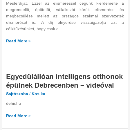
Mesterdíjat. Ezzel az elismeréssel cégünk kiérdemelte a
megrendelői, építtetői, vállalkozói körök elismerése és
megbecsülése mellett az országos szakmai szervezetek
elismerését is. A díj elnyerése visszaigazolja azt a
célkitűzésünket, hogy csak a
Read More »
Egyedülállóan
intelligens
Egyedülállóan intelligens otthonok
otthonok
épülnek
épülnek Debrecenben – videóval
Debrecenben
Sajtószoba
/
Kosika
–
videóval
dehir.hu
Read More »