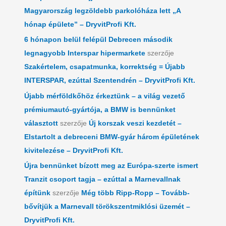
Magyarország legzöldebb parkolóháza lett „A
hónap épülete” – DryvitProfi Kft.
6 hónapon belül felépül Debrecen második
legnagyobb Interspar hipermarkete
szerzője
Szakértelem, csapatmunka, korrektség = Újabb
INTERSPAR, ezúttal Szentendrén – DryvitProfi Kft.
Újabb mérföldkőhöz érkeztünk – a világ vezető
prémiumautó-gyártója, a BMW is bennünket
választott
szerzője
Új korszak veszi kezdetét –
Elstartolt a debreceni BMW-gyár három épületének
kivitelezése – DryvitProfi Kft.
Újra bennünket bízott meg az Európa-szerte ismert
Tranzit csoport tagja – ezúttal a Marnevallnak
építünk
szerzője
Még több Ripp-Ropp – Tovább-
bővítjük a Marnevall törökszentmiklósi üzemét –
DryvitProfi Kft.