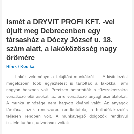
Ismét
a
Ismét a DRYVIT PROFI KFT. -vel
DRYVIT
PROFI
újult meg Debrecenben egy
KFT.
társasház a Dóczy József u. 18.
-
vel
szám alatt, a lakóközösség nagy
újult
örömére
meg
Hírek
/
Kosika
Debrecenben
egy
Lakók véleménye a felújítási munkákról: ….A kivitelezést
társasház
megelőzően több egyeztetést is tartottak a lakókkal, ami
a
nagyon hasznos volt. Precízen betartották a tűzszakaszokra
Dóczy
vonatkozó előírásokat, az erre vonatkozó anyaghasználatokat.
József
A munka minősége nem hagyott kívánni valót. Az anyagok
u.
tárolása, azok rendszeres rendbetétele, a hulladék-kezelés
18.
teljesen rendben volt. A munkavégző dolgozók rendkívül
szám
tisztelettudóak, udvariasak voltak
alatt,
a