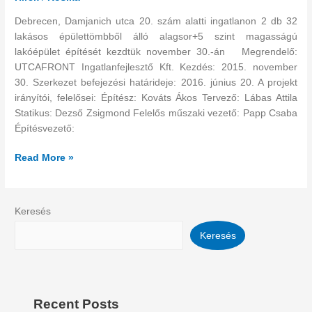
a
Debrecen, Damjanich utca 20. szám alatti ingatlanon 2 db 32
Dryvit
lakásos épülettömbből álló alagsor+5 szint magasságú
Profi
lakóépület építését kezdtük november 30.-án Megrendelő:
Kft.
UTCAFRONT Ingatlanfejlesztő Kft. Kezdés: 2015. november
30. Szerkezet befejezési határideje: 2016. június 20. A projekt
irányítói, felelősei: Építész: Kováts Ákos Tervező: Lábas Attila
Statikus: Dezső Zsigmond Felelős műszaki vezető: Papp Csaba
Építésvezető:
Read More »
Keresés
Keresés
Recent Posts