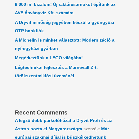
8.000 m² bizalom: Új raktárcsarnokot építünk az
AVE Ásványvíz Kft. számára
A Dryvit minőség jegyében készül a gyöngyösi
OTP bankfiók
A Michelin is minket választott: Modernizáció a
nyíregyházi gyárban
Megérkeztünk a LEGO világába!
Légtechnikai fejlesztés a Marnevall Zrt.
törökszentmiklósi üzeménél
Recent Comments
A legzöldebb parkolóházat a Dryvit Profi és az
Astron hozta el Magyarországra
szerzője
Már
európai szakmai díjjal is büszkélkedhetünk