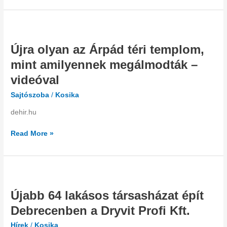
Újra
olyan
Újra olyan az Árpád téri templom,
az
Árpád
mint amilyennek megálmodták –
téri
videóval
templom,
mint
Sajtószoba
/
Kosika
amilyennek
dehir.hu
megálmodták
–
Read More »
videóval
Újabb
64
Újabb 64 lakásos társasházat épít
lakásos
társasházat
Debrecenben a Dryvit Profi Kft.
épít
Hírek
/
Kosika
Debrecenben