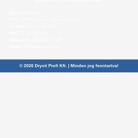
Dryvit Profi Kft.
Cím:
4030 Debrecen, Karabély u. 3.
Telefon:
06 52/782-994
Fax:
06 52/785-091
Adószám:
24880521-2-09
Email:
info@dryvitprofi.hu
© 2026 Dryvit Profi Kft. | Minden jog fenntartva!