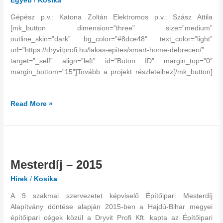
Egyéb
/
Kosika
Gépész p.v.: Katona Zoltán Elektromos p.v.: Szász Attila
[mk_button dimension=”three” size=”medium”
outline_skin=”dark” bg_color=”#8dce48″ text_color=”light”
url=”https://dryvitprofi.hu/lakas-epites/smart-home-debrecen/”
target=”_self” align=”left” id=”Buton ID” margin_top=”0″
margin_bottom=”15″]Tovább a projekt részleteihez[/mk_button]
Read More »
Mesterdíj
–
Mesterdíj – 2015
2015
Hírek
/
Kosika
A 9 szakmai szervezetet képviselő Építőipari Mesterdíj
Alapítvány döntése alapján 2015-ben a Hajdú-Bihar megyei
építőipari cégek közül a Dryvit Profi Kft. kapta az Építőipari