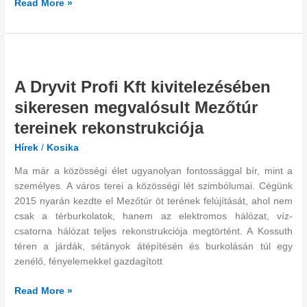
Read More »
lakóközösség
nagy
örömére
A
Dryvit
A Dryvit Profi Kft kivitelezésében
Profi
Kft
sikeresen megvalósult Mezőtúr
kivitelezésében
tereinek rekonstrukciója
sikeresen
megvalósult
Hírek
/
Kosika
Mezőtúr
Ma már a közösségi élet ugyanolyan fontossággal bír, mint a
tereinek
személyes. A város terei a közösségi lét szimbólumai. Cégünk
rekonstrukciója
2015 nyarán kezdte el Mezőtúr öt terének felújítását, ahol nem
csak a térburkolatok, hanem az elektromos hálózat, víz-
csatorna hálózat teljes rekonstrukciója megtörtént. A Kossuth
téren a járdák, sétányok átépítésén és burkolásán túl egy
zenélő, fényelemekkel gazdagított
Read More »