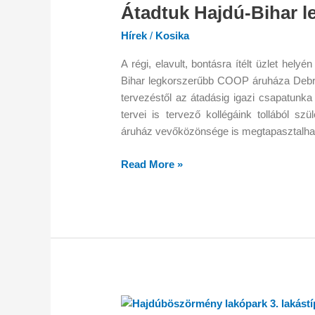
ékszerdoboza
Átadtuk Hajdú-Bihar 
–
Hírek
/
Kosika
Átadtuk
Hajdú-
A régi, elavult, bontásra ítélt üzlet hel
Bihar
Bihar legkorszerűbb COOP áruháza Debre
legmodernebb
tervezéstől az átadásig igazi csapatunka 
COOP
tervei is tervező kollégáink tollából sz
áruházát
áruház vevőközönsége is megtapasztalha
Read More »
Ez