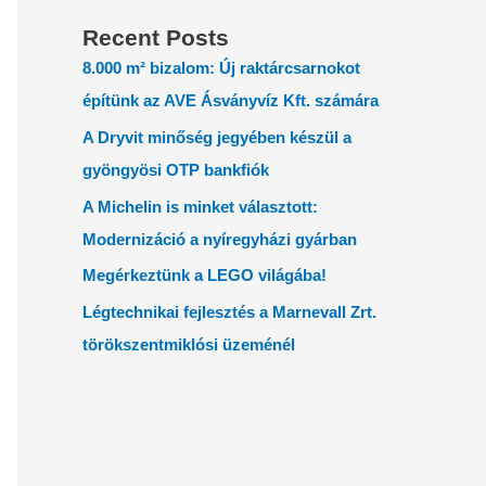
Recent Posts
8.000 m² bizalom: Új raktárcsarnokot
építünk az AVE Ásványvíz Kft. számára
A Dryvit minőség jegyében készül a
gyöngyösi OTP bankfiók
A Michelin is minket választott:
Modernizáció a nyíregyházi gyárban
Megérkeztünk a LEGO világába!
Légtechnikai fejlesztés a Marnevall Zrt.
törökszentmiklósi üzeménél