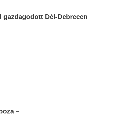
l gazdagodott Dél-Debrecen
boza –