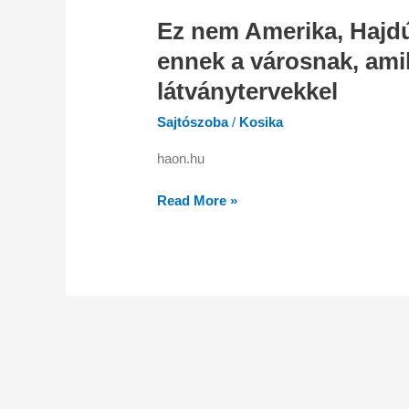
nem
Ez nem Amerika, Hajdú
Amerika,
Hajdú-
ennek a városnak, amil
Bihar!
látványtervekkel
Olyan
lakóparkja
Sajtószoba
/
Kosika
lesz
haon.hu
ennek
a
Read More »
városnak,
amilyet
még
nem
láttál
–
látványtervekkel