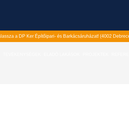
válassza a DP Ker Építőipari- és Barkácsáruházat! (4002 Debrece
TEVÉKENYSÉGEK
ELADÓ LAKÁSOK
PROJEKTEK
REFERE