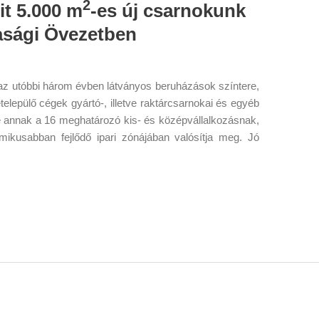
2
it 5.000 m
-es új csarnokunk
asági Övezetben
 az utóbbi három évben látványos beruházások színtere,
elepülő cégek gyártó-, illetve raktárcsarnokai és egyéb
ike annak a 16 meghatározó kis- és középvállalkozásnak,
amikusabban fejlődő ipari zónájában valósítja meg. Jó