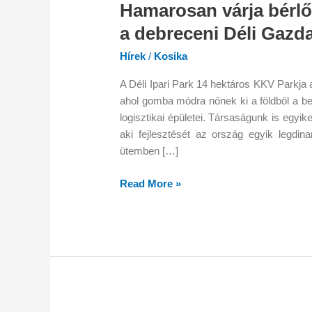
Hamarosan várja bérlő
a debreceni Déli Gazd
Hírek
/
Kosika
A Déli Ipari Park 14 hektáros KKV Parkja
ahol gomba módra nőnek ki a földből a bet
logisztikai épületei. Társaságunk is egy
aki fejlesztését az ország egyik legdin
ütemben […]
Read More »