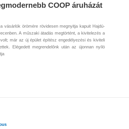
legmodernebb COOP áruházát
yén a vásárlók örömére rövidesen megnyitja kapuit Hajdú-
cenben. A műszaki átadás megtörtént, a kivitelezés a
volt; már az új épület építész engedélyezési és kiviteli
ülettek. Elégedett megrendelőnk után az újonnan nyíló
tja