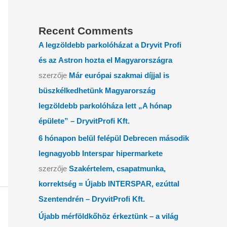
Recent Comments
A legzöldebb parkolóházat a Dryvit Profi
és az Astron hozta el Magyarországra
szerzője
Már európai szakmai díjjal is
büszkélkedhetünk Magyarország
legzöldebb parkolóháza lett „A hónap
épülete” – DryvitProfi Kft.
6 hónapon belül felépül Debrecen második
legnagyobb Interspar hipermarkete
szerzője
Szakértelem, csapatmunka,
korrektség = Újabb INTERSPAR, ezúttal
Szentendrén – DryvitProfi Kft.
Újabb mérföldkőhöz érkeztünk – a világ