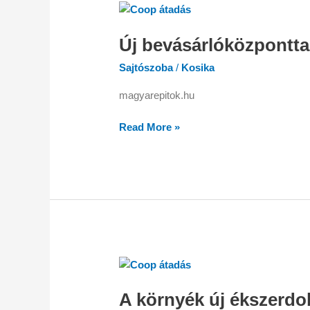
Új
bevásárlóközponttal
Új bevásárlóközpontta
gazdagodott
Dél-
Sajtószoba
/
Kosika
Debrecen
magyarepitok.hu
Read More »
A
környék
A környék új ékszerdo
új