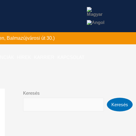
n, Balmazújvárosi út 30.)
NCIÁK
HÍREK
KARRIER
KAPCSOLAT
Keresés
Keresés