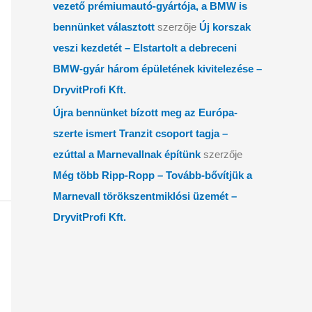
vezető prémiumautó-gyártója, a BMW is
bennünket választott
szerzője
Új korszak
veszi kezdetét – Elstartolt a debreceni
BMW-gyár három épületének kivitelezése –
DryvitProfi Kft.
Újra bennünket bízott meg az Európa-
szerte ismert Tranzit csoport tagja –
ezúttal a Marnevallnak építünk
szerzője
Még több Ripp-Ropp – Tovább-bővítjük a
Marnevall törökszentmiklósi üzemét –
DryvitProfi Kft.