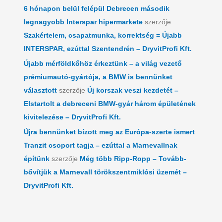
6 hónapon belül felépül Debrecen második
legnagyobb Interspar hipermarkete
szerzője
Szakértelem, csapatmunka, korrektség = Újabb
INTERSPAR, ezúttal Szentendrén – DryvitProfi Kft.
Újabb mérföldkőhöz érkeztünk – a világ vezető
prémiumautó-gyártója, a BMW is bennünket
választott
szerzője
Új korszak veszi kezdetét –
Elstartolt a debreceni BMW-gyár három épületének
kivitelezése – DryvitProfi Kft.
Újra bennünket bízott meg az Európa-szerte ismert
Tranzit csoport tagja – ezúttal a Marnevallnak
építünk
szerzője
Még több Ripp-Ropp – Tovább-
bővítjük a Marnevall törökszentmiklósi üzemét –
DryvitProfi Kft.