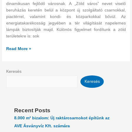
dinamikusan fejlődő városnak. A „Zöld város” nevet viselő
beruházás keretén belül a központ új szolgáltató csarnokkal,
piactérrel, valamint kondi- és közparkokkal bővül. Az
energiatakarékosság jegyében a tér világítását napelemes
lámpák biztosítják majd. Különös figyelmet fordítunk a zöld
területekre is: sok
Read More »
Keresés
Keresés
Recent Posts
8.000 m² bizalom: Új raktárcsarnokot építünk az
AVE Ásványvíz Kft. számára