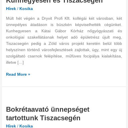
Kunhegyesen és Tiszacsegén
alatt:
Hírek
/
Kosika
Kunhegyesen
és
Múlt hét végén a Dryvit Profi Kft. kollégái két városban, két
Tiszacsegén
ünnepélyes átadáson is büszkén képviselhették cégünket.
Kunhegyesen a Kátai Gábor Kórház nőgyógyászati és
onkológiai szakellátásnak helyet adó épületrész újult meg,
Tiszacsegén pedig a Zöld város projekt keretén belül több
helyszínen történő városfejlesztések zajlottak, úgy, mint egy új
szolgáltató csarnok felépítése, műfüves focipálya kialakítása,
illetve […]
Read More »
Bokrétaavató
ünnepséget
Bokrétaavató ünnepséget
tartottunk
Tiszacsegén
tartottunk Tiszacsegén
Hírek
/
Kosika