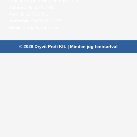
Cím:
4030 Debrecen, Karabély u. 3.
Telefon:
06 52/782-994
Fax:
06 52/785-091
Adószám:
24880521-2-09
Email:
info@dryvitprofi.hu
© 2026 Dryvit Profi Kft. | Minden jog fenntartva!