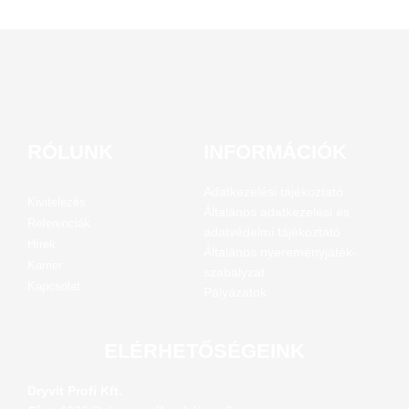
RÓLUNK
INFORMÁCIÓK
Adatkezelési tájékoztató
Kivitelezés
Általános adatkezelési és
Referenciák
adatvédelmi tájékoztató
Hírek
Általános nyereményjáték-
Karrier
szabályzat
Kapcsolat
Pályázatok
ELÉRHETŐSÉGEINK
Dryvit Profi Kft.