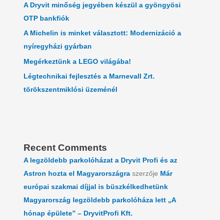
A Dryvit minőség jegyében készül a gyöngyösi
OTP bankfiók
A Michelin is minket választott: Modernizáció a
nyíregyházi gyárban
Megérkeztünk a LEGO világába!
Légtechnikai fejlesztés a Marnevall Zrt.
törökszentmiklósi üzeménél
Recent Comments
A legzöldebb parkolóházat a Dryvit Profi és az
Astron hozta el Magyarországra
szerzője
Már
európai szakmai díjjal is büszkélkedhetünk
Magyarország legzöldebb parkolóháza lett „A
hónap épülete” – DryvitProfi Kft.