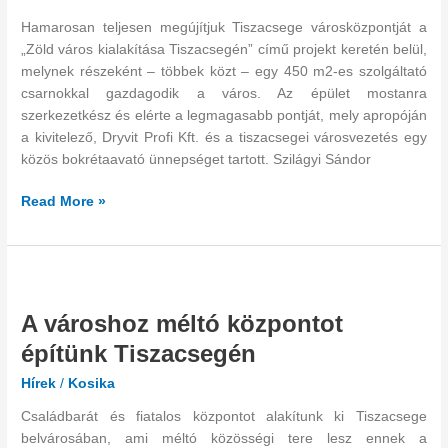
Hamarosan teljesen megújítjuk Tiszacsege városközpontját a
„Zöld város kialakítása Tiszacsegén” című projekt keretén belül,
melynek részeként – többek közt – egy 450 m2-es szolgáltató
csarnokkal gazdagodik a város. Az épület mostanra
szerkezetkész és elérte a legmagasabb pontját, mely apropóján
a kivitelező, Dryvit Profi Kft. és a tiszacsegei városvezetés egy
közös bokrétaavató ünnepséget tartott. Szilágyi Sándor
Read More »
A
városhoz
A városhoz méltó központot
méltó
központot
építünk Tiszacsegén
építünk
Hírek
/
Kosika
Tiszacsegén
Családbarát és fiatalos központot alakítunk ki Tiszacsege
belvárosában, ami méltó közösségi tere lesz ennek a