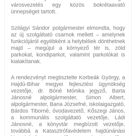
városvezetés egy közös bokrétaavató
ünnepséget tartott.
Szilágyi Sándor polgármester elmondta, hogy
az új szolgáltató csarnok mellett – amelynek
funkciójáról egyébként a helybéliek dönthetnek
majd – megújul a környező tér is, zöld
parkokat, kondiparkot, valamint parkolókat is
kialakítanak.
A rendezvényt megtisztelte Korbeák György, a
Hajdú-Bihar megyei fejlesztési ügynökség
vezetője, dr. Bóné Mónika jegyző, Barta
Jánosné alpolgármester, Simon Albert,
alpolgármester, Bana Józsefné, iskolaigazgató,
Bárdos Tiborné, óvodavezető, Kőszegi János,
a kommunális szolgáltató vezetője, Ládi
Jánosné, a könyvtár megbízott vezetője,
továbbá a Katasztrófavédelem hajdúnánási