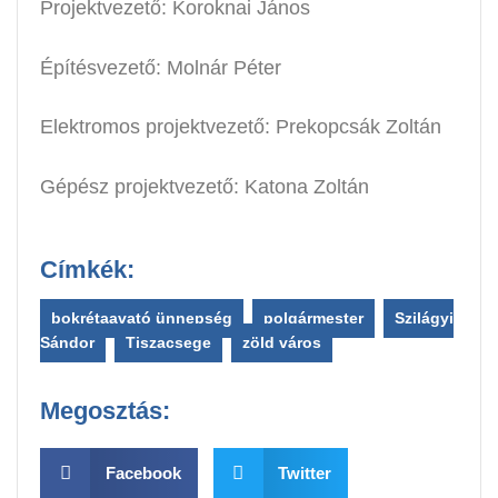
Projektvezető: Koroknai János
Építésvezető: Molnár Péter
Elektromos projektvezető: Prekopcsák Zoltán
Gépész projektvezető: Katona Zoltán
Címkék:
bokrétaavató ünnepség
,
polgármester
,
Szilágyi
Sándor
,
Tiszacsege
,
zöld város
Megosztás:
Facebook
Twitter