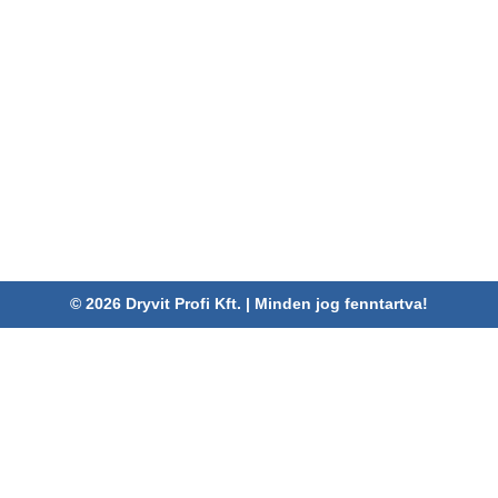
ELÉRHETŐSÉGEINK
Dryvit Profi Kft.
Cím:
4030 Debrecen, Karabély u. 3.
Telefon:
06 52/782-994
Fax:
06 52/785-091
Adószám:
24880521-2-09
Email:
info@dryvitprofi.hu
© 2026 Dryvit Profi Kft. | Minden jog fenntartva!