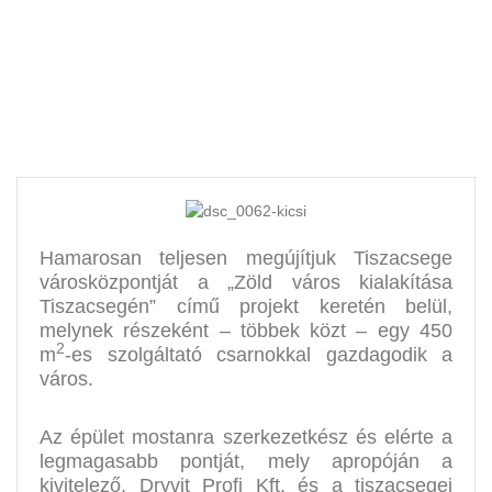
Hamarosan teljesen megújítjuk Tiszacsege
városközpontját a „Zöld város kialakítása
Tiszacsegén” című projekt keretén belül,
melynek részeként – többek közt – egy 450
2
m
-es szolgáltató csarnokkal gazdagodik a
város.
Az épület mostanra szerkezetkész és elérte a
legmagasabb pontját, mely apropóján a
kivitelező, Dryvit Profi Kft. és a tiszacsegei