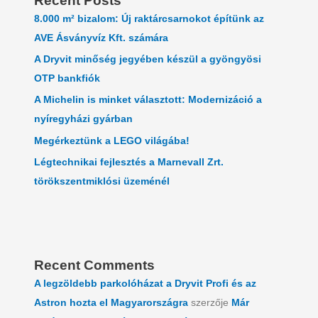
Recent Posts
8.000 m² bizalom: Új raktárcsarnokot építünk az
AVE Ásványvíz Kft. számára
A Dryvit minőség jegyében készül a gyöngyösi
OTP bankfiók
A Michelin is minket választott: Modernizáció a
nyíregyházi gyárban
Megérkeztünk a LEGO világába!
Légtechnikai fejlesztés a Marnevall Zrt.
törökszentmiklósi üzeménél
Recent Comments
A legzöldebb parkolóházat a Dryvit Profi és az
Astron hozta el Magyarországra
szerzője
Már