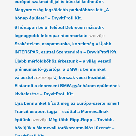
európai szakmai díjjal is büszkélkedhetünk
Magyarország legzöldebb parkolóháza lett „A
hónap épülete” – DryvitProfi Kft.
6 hónapon belül felépül Debrecen második
legnagyobb Interspar hipermarkete
szerzője
Szakértelem, csapatmunka, korrektség = Újabb
INTERSPAR, ezúttal Szentendrén – DryvitProfi Kft.
Újabb mérföldkőhöz érkeztünk – a világ vezető
prémiumautó-gyártója, a BMW is bennünket
választott
szerzője
Új korszak veszi kezdetét –
Elstartolt a debreceni BMW-gyár három épületének
kivitelezése – DryvitProfi Kft.
Újra bennünket bízott meg az Európa-szerte ismert
Tranzit csoport tagja – ezúttal a Marnevallnak
építünk
szerzője
Még több Ripp-Ropp – Tovább-
bővítjük a Marnevall törökszentmiklósi üzemét –