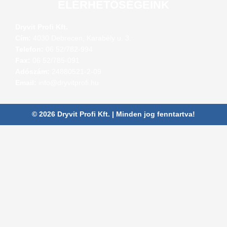
ELÉRHETŐSÉGEINK
Dryvit Profi Kft.
Cím:
4030 Debrecen, Karabély u. 3.
Telefon:
06 52/782-994
Fax:
06 52/785-091
Adószám:
24880521-2-09
Email:
info@dryvitprofi.hu
© 2026 Dryvit Profi Kft. | Minden jog fenntartva!