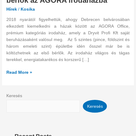
bérlők az AGORA irodaházba
bérlők
Hírek
/
Kosika
az
AGORA
2018 nyarától figyelhettük, ahogy Debrecen belvárosában
irodaházba
elkezdett kiemelkedni a házak között az AGORA Office,
prémium kategóriás irodaház, amely a Dryvit Profi Kft saját
beruházásaként valósul meg. Az 5 szintes (pince, földszint és
három emeleti szint) épületbe idén ősszel már be is
költözhetnek az első bérlők. Az irodaház világos és tágas
terekkel, energiatakarékos és korszerű […]
Read More »
Keresés
Keresés