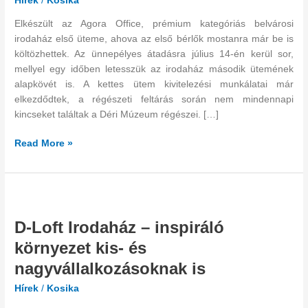
Hírek
/
Kosika
ér
Elkészült az Agora Office, prémium kategóriás belvárosi
irodaház első üteme, ahova az első bérlők mostanra már be is
költözhettek. Az ünnepélyes átadásra július 14-én kerül sor,
mellyel egy időben letesszük az irodaház második ütemének
alapkövét is. A kettes ütem kivitelezési munkálatai már
elkezdődtek, a régészeti feltárás során nem mindennapi
kincseket találtak a Déri Múzeum régészei. […]
Read More »
D-
Loft
D-Loft Irodaház – inspiráló
Irodaház
–
környezet kis- és
inspiráló
nagyvállalkozásoknak is
környezet
kis-
Hírek
/
Kosika
és