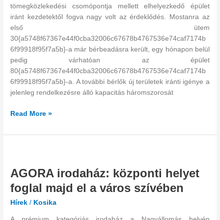
iránt
tömegközlekedési csomópontja mellett elhelyezkedő épület
is
iránt kezdetektől fogva nagy volt az érdeklődés. Mostanra az
első ütem
30{a5748f67367e44f0cba32006c67678b4767536e74caf7174b
6f99918f95f7a5b}-a már bérbeadásra került, egy hónapon belül
pedig várhatóan az épület
80{a5748f67367e44f0cba32006c67678b4767536e74caf7174b
6f99918f95f7a5b}-a. A további bérlők új területek iránti igénye a
jelenleg rendelkezésre álló kapacitás háromszorosát
Read More »
AGORA
irodaház:
AGORA irodaház: központi helyet
központi
helyet
foglal majd el a város szívében
foglal
Hírek
/
Kosika
majd
el
A prémium kategóriás irodaház a Nagyállomás helyén