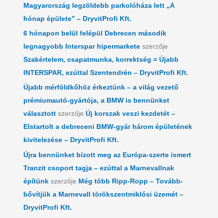
Magyarország legzöldebb parkolóháza lett „A
hónap épülete” – DryvitProfi Kft.
6 hónapon belül felépül Debrecen második
legnagyobb Interspar hipermarkete
szerzője
Szakértelem, csapatmunka, korrektség = Újabb
INTERSPAR, ezúttal Szentendrén – DryvitProfi Kft.
Újabb mérföldkőhöz érkeztünk – a világ vezető
prémiumautó-gyártója, a BMW is bennünket
választott
szerzője
Új korszak veszi kezdetét –
Elstartolt a debreceni BMW-gyár három épületének
kivitelezése – DryvitProfi Kft.
Újra bennünket bízott meg az Európa-szerte ismert
Tranzit csoport tagja – ezúttal a Marnevallnak
építünk
szerzője
Még több Ripp-Ropp – Tovább-
bővítjük a Marnevall törökszentmiklósi üzemét –
DryvitProfi Kft.