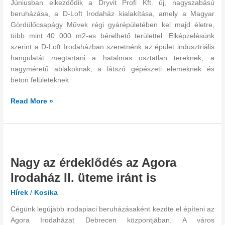
Júniusban elkezdődik a Dryvit Profi Kft. új, nagyszabású
nagyvállalkozásoknak
beruházása, a D-Loft Irodaház kialakítása, amely a Magyar
is
Gördülőcsapágy Művek régi gyárépületében kel majd életre,
több mint 40 000 m2-es bérelhető területtel. Elképzelésünk
szerint a D-Loft Irodaházban szeretnénk az épület indusztriális
hangulatát megtartani a hatalmas osztatlan tereknek, a
nagyméretű ablakoknak, a látszó gépészeti elemeknek és
beton felületeknek
Read More »
Nagy
az
Nagy az érdeklődés az Agora
érdeklődés
az
Irodaház II. üteme iránt is
Agora
Hírek
/
Kosika
Irodaház
II.
Cégünk legújabb irodapiaci beruházásaként kezdte el építeni az
üteme
Agora Irodaházat Debrecen központjában. A város