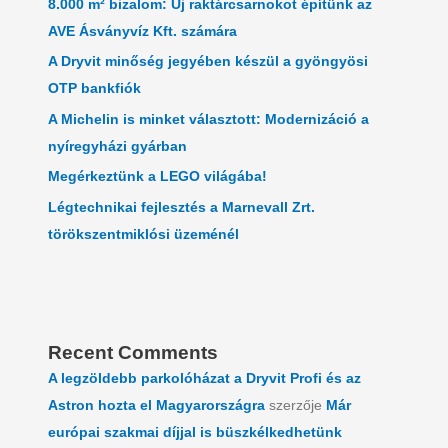
8.000 m² bizalom: Új raktárcsarnokot építünk az
AVE Ásványvíz Kft. számára
A Dryvit minőség jegyében készül a gyöngyösi
OTP bankfiók
A Michelin is minket választott: Modernizáció a
nyíregyházi gyárban
Megérkeztünk a LEGO világába!
Légtechnikai fejlesztés a Marnevall Zrt.
törökszentmiklósi üzeménél
Recent Comments
A legzöldebb parkolóházat a Dryvit Profi és az
Astron hozta el Magyarországra
szerzője
Már
európai szakmai díjjal is büszkélkedhetünk