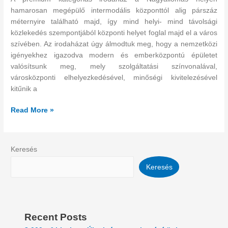
a
hamarosan megépülő intermodális központtól alig párszáz
város
méternyire található majd, így mind helyi- mind távolsági
szívében
közlekedés szempontjából központi helyet foglal majd el a város
szívében. Az irodaházat úgy álmodtuk meg, hogy a nemzetközi
igényekhez igazodva modern és emberközpontú épületet
valósítsunk meg, mely szolgáltatási színvonalával,
városközponti elhelyezkedésével, minőségi kivitelezésével
kitűnik a
Read More »
Keresés
Keresés
Recent Posts