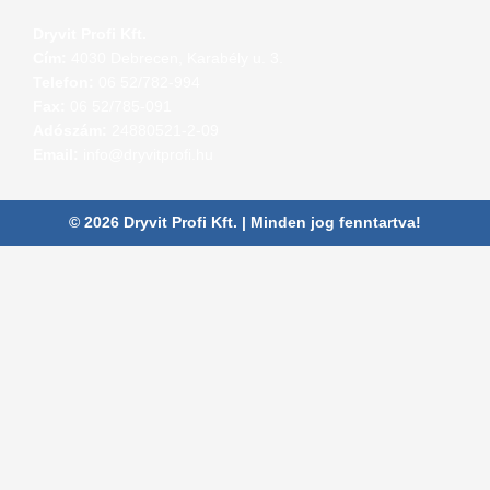
Dryvit Profi Kft.
Cím:
4030 Debrecen, Karabély u. 3.
Telefon:
06 52/782-994
Fax:
06 52/785-091
Adószám:
24880521-2-09
Email:
info@dryvitprofi.hu
© 2026 Dryvit Profi Kft. | Minden jog fenntartva!