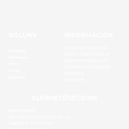
RÓLUNK
INFORMÁCIÓK
Adatkezelési tájékoztató
Kivitelezés
Általános adatkezelési és
Referenciák
adatvédelmi tájékoztató
Hírek
Általános nyereményjáték-
Karrier
szabályzat
Kapcsolat
Pályázatok
ELÉRHETŐSÉGEINK
Dryvit Profi Kft.
Cím:
4030 Debrecen, Karabély u. 3.
Telefon:
06 52/782-994