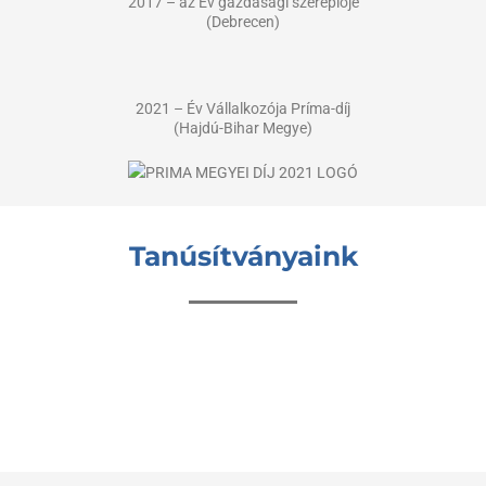
2017 – az Év gazdasági szereplője
(Debrecen)
2021 – Év Vállalkozója Príma-díj
(Hajdú-Bihar Megye)
Tanúsítványaink