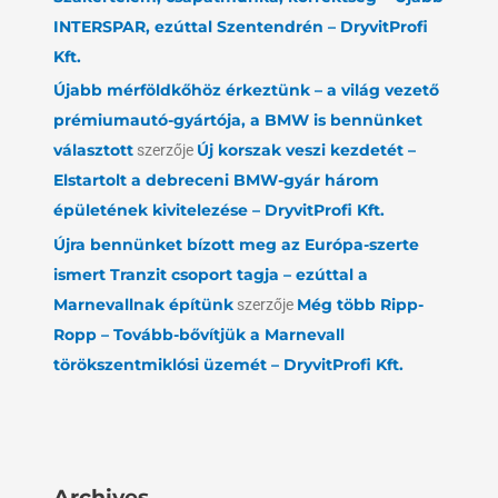
INTERSPAR, ezúttal Szentendrén – DryvitProfi
Kft.
Újabb mérföldkőhöz érkeztünk – a világ vezető
prémiumautó-gyártója, a BMW is bennünket
választott
szerzője
Új korszak veszi kezdetét –
Elstartolt a debreceni BMW-gyár három
épületének kivitelezése – DryvitProfi Kft.
Újra bennünket bízott meg az Európa-szerte
ismert Tranzit csoport tagja – ezúttal a
Marnevallnak építünk
szerzője
Még több Ripp-
Ropp – Tovább-bővítjük a Marnevall
törökszentmiklósi üzemét – DryvitProfi Kft.
Archives