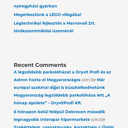
nyíregyházi gyárban
Megérkeztünk a LEGO világába!
Légtechnikai fejlesztés a Marnevall Zrt.
törökszentmiklósi üzeménél
Recent Comments
A legzöldebb parkolóházat a Dryvit Profi és az
Astron hozta el Magyarországra
szerzője
Már
európai szakmai díjjal is büszkélkedhetünk
Magyarország legzöldebb parkolóháza lett „A
hónap épülete” – DryvitProfi Kft.
6 hónapon belül felépül Debrecen második
legnagyobb Interspar hipermarkete
szerzője
Szakértelem, csapatmunka, korrektség = Újabb