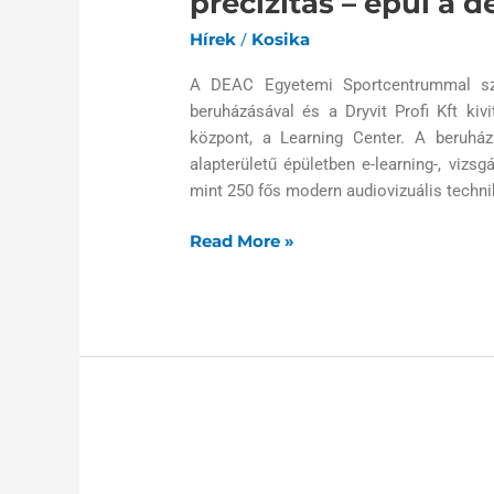
precizitás – épül a 
Hírek
Kosika
/
A DEAC Egyetemi Sportcentrummal sz
beruházásával és a Dryvit Profi Kft kiv
központ, a Learning Center. A beruház
alapterületű épületben e-learning-, vizs
mint 250 fős modern audiovizuális technik
Read More »
Gyors
ütemben