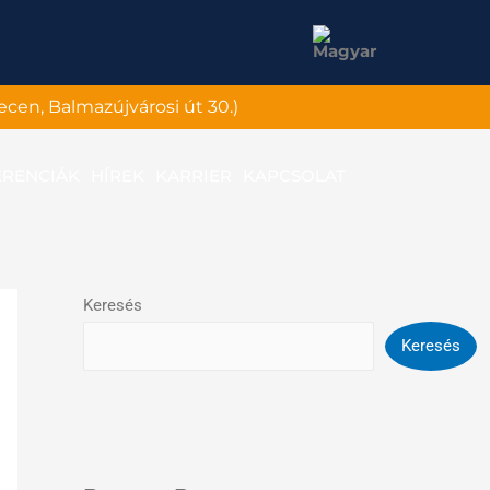
ecen, Balmazújvárosi út 30.)
ERENCIÁK
HÍREK
KARRIER
KAPCSOLAT
Keresés
Keresés