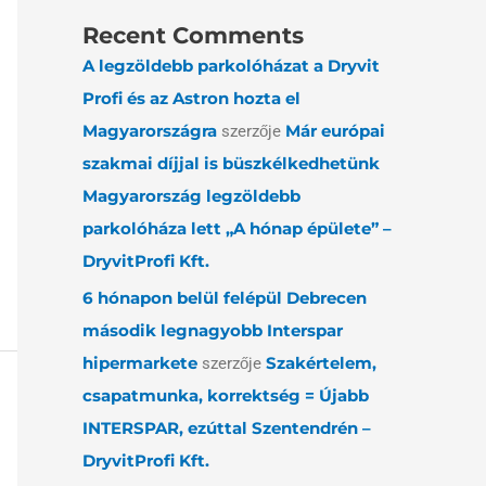
Recent Comments
A legzöldebb parkolóházat a Dryvit
Profi és az Astron hozta el
Magyarországra
Már európai
szerzője
szakmai díjjal is büszkélkedhetünk
Magyarország legzöldebb
parkolóháza lett „A hónap épülete” –
DryvitProfi Kft.
6 hónapon belül felépül Debrecen
második legnagyobb Interspar
hipermarkete
Szakértelem,
szerzője
csapatmunka, korrektség = Újabb
INTERSPAR, ezúttal Szentendrén –
DryvitProfi Kft.