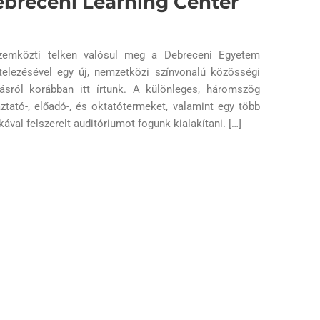
debreceni Learning Center
emközti telken valósul meg a Debreceni Egyetem
itelezésével egy új, nemzetközi színvonalú közösségi
ásról korábban itt írtunk. A különleges, háromszög
gáztató-, előadó-, és oktatótermeket, valamint egy több
ával felszerelt auditóriumot fogunk kialakítani. […]