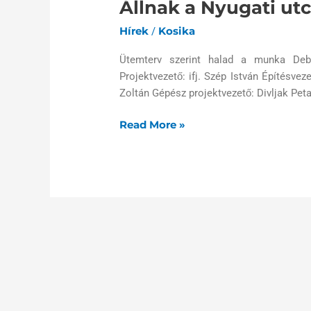
Állnak a Nyugati utca
Nyugati
utcai
Hírek
Kosika
/
irattár
falai
Ütemterv szerint halad a munka Debre
Projektvezető: ifj. Szép István Építésve
Zoltán Gépész projektvezető: Divljak Peta
Read More »