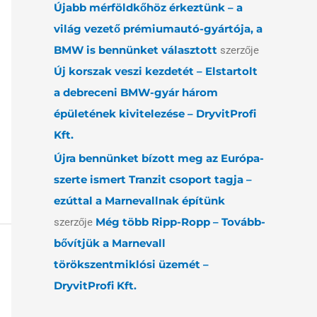
Újabb mérföldkőhöz érkeztünk – a
világ vezető prémiumautó-gyártója, a
BMW is bennünket választott
szerzője
Új korszak veszi kezdetét – Elstartolt
a debreceni BMW-gyár három
épületének kivitelezése – DryvitProfi
Kft.
Újra bennünket bízott meg az Európa-
szerte ismert Tranzit csoport tagja –
ezúttal a Marnevallnak építünk
Még több Ripp-Ropp – Tovább-
szerzője
bővítjük a Marnevall
törökszentmiklósi üzemét –
DryvitProfi Kft.