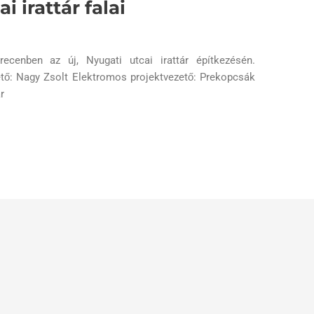
i irattár falai
cenben az új, Nyugati utcai irattár építkezésén.
zető: Nagy Zsolt Elektromos projektvezető: Prekopcsák
r