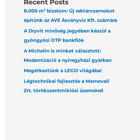
Recent Posts
8.000 m² bizalom: Új raktárcsarnokot
építünk az AVE Ásványvíz Kft. számára
A Dryvit minőség jegyében készül a
gyöngyösi OTP bankfiók
A Michelin is minket választott:
Modernizáció a nyíregyházi gyárban
Megérkeztünk a LEGO világába!
Légtechnikai fejlesztés a Marnevall
Zrt. törökszentmiklósi üzeménél