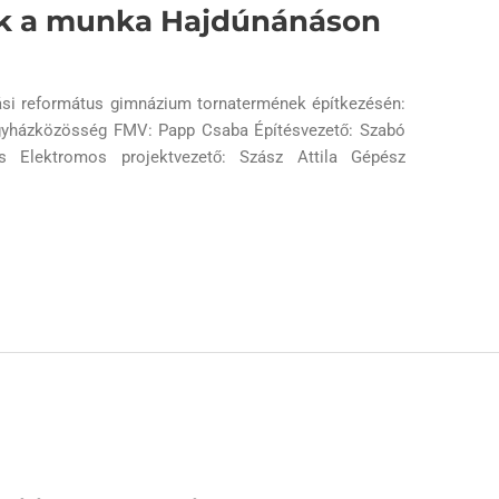
ik a munka Hajdúnánáson
nási református gimnázium tornatermének építkezésén:
gyházközösség FMV: Papp Csaba Építésvezető: Szabó
os Elektromos projektvezető: Szász Attila Gépész