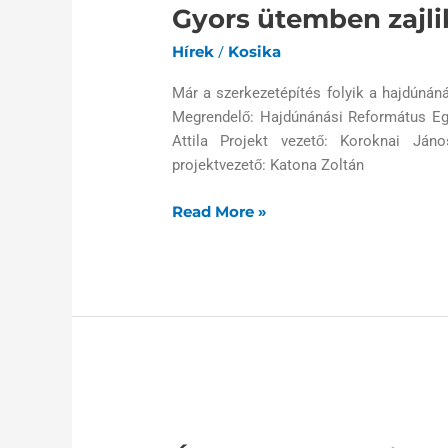
Gyors ütemben zajl
zajlik
a
Hírek
Kosika
/
munka
Hajdúnánáson
Már a szerkezetépítés folyik a hajdúná
Megrendelő: Hajdúnánási Református E
Attila Projekt vezető: Koroknai Ján
projektvezető: Katona Zoltán
Read More »
Állnak
a