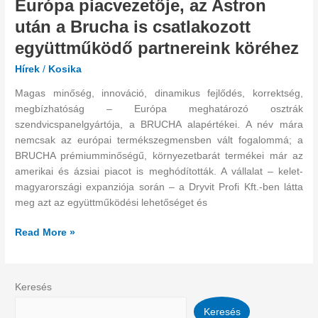
Európa piacvezetője, az Astron
–
után a Brucha is csatlakozott
Európa
piacvezetője,
együttműködő partnereink köréhez
az
Hírek
/
Kosika
Astron
után
Magas minőség, innováció, dinamikus fejlődés, korrektség,
a
megbízhatóság – Európa meghatározó osztrák
Brucha
szendvicspanelgyártója, a BRUCHA alapértékei. A név mára
is
nemcsak az európai termékszegmensben vált fogalommá; a
csatlakozott
BRUCHA prémiumminőségű, környezetbarát termékei már az
együttműködő
amerikai és ázsiai piacot is meghódították. A vállalat – kelet-
partnereink
magyarországi expanziója során – a Dryvit Profi Kft.-ben látta
köréhez
meg azt az együttműködési lehetőséget és
Read More »
Keresés
Keresés