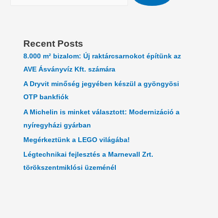
Recent Posts
8.000 m² bizalom: Új raktárcsarnokot építünk az
AVE Ásványvíz Kft. számára
A Dryvit minőség jegyében készül a gyöngyösi
OTP bankfiók
A Michelin is minket választott: Modernizáció a
nyíregyházi gyárban
Megérkeztünk a LEGO világába!
Légtechnikai fejlesztés a Marnevall Zrt.
törökszentmiklósi üzeménél