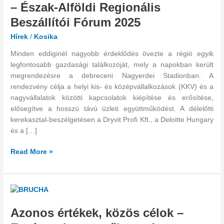
–
– Észak-Alföldi Regionális
Észak-
Beszállítói Fórum 2025
Alföldi
Regionális
Hírek
/
Kosika
Beszállítói
Minden eddiginél nagyobb érdeklődés övezte a régió egyik
Fórum
legfontosabb gazdasági találkozóját, mely a napokban került
2025
megrendezésre a debreceni Nagyerdei Stadionban. A
rendezvény célja a helyi kis- és középvállalkozások (KKV) és a
nagyvállalatok közötti kapcsolatok kiépítése és erősítése,
elősegítve a hosszú távú üzleti együttműködést. A délelőtti
kerekasztal-beszélgetésen a Dryvit Profi Kft., a Deloitte Hungary
és a […]
Read More »
Azonos
értékek,
Azonos értékek, közös célok –
közös
célok