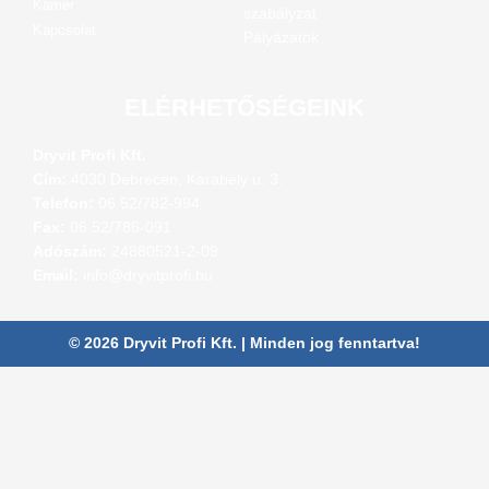
Karrier
szabályzat
Kapcsolat
Pályázatok
ELÉRHETŐSÉGEINK
Dryvit Profi Kft.
Cím:
4030 Debrecen, Karabély u. 3.
Telefon:
06 52/782-994
Fax:
06 52/785-091
Adószám:
24880521-2-09
Email:
info@dryvitprofi.hu
© 2026 Dryvit Profi Kft. | Minden jog fenntartva!