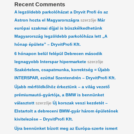
Recent Comments
A legzöldebb parkolóházat a Dryvit Profi és az
Astron hozta el Magyarországra
szerzője
Már
európai szakmai díjjal is büszkélkedhetünk
Magyarország legzöldebb parkolóháza lett „A
hónap épülete” – DryvitProfi Kft.
6 hónapon belül felépül Debrecen második
legnagyobb Interspar hipermarkete
szerzője
Szakértelem, csapatmunka, korrektség = Újabb
INTERSPAR, ezúttal Szentendrén – DryvitProfi Kft.
Újabb mérföldkőhöz érkeztünk – a világ vezető
prémiumautó-gyártója, a BMW is bennünket
választott
szerzője
Új korszak veszi kezdetét –
Elstartolt a debreceni BMW-gyár három épületének
kivitelezése – DryvitProfi Kft.
Újra bennünket bízott meg az Európa-szerte ismert