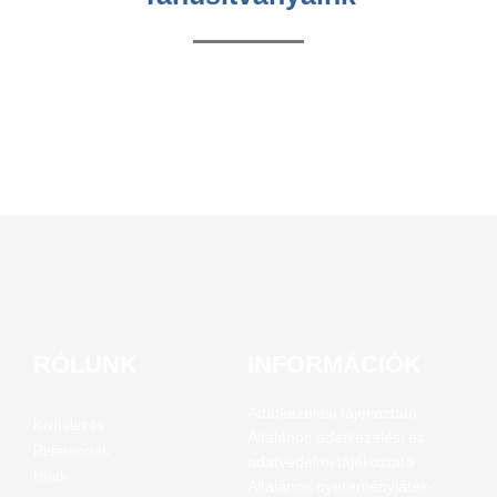
RÓLUNK
INFORMÁCIÓK
Adatkezelési tájékoztató
Kivitelezés
Általános adatkezelési és
Referenciák
adatvédelmi tájékoztató
Hírek
Általános nyereményjáték-