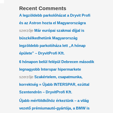
Recent Comments
A legzöldebb parkolóházat a Dryvit Profi
és az Astron hozta el Magyarországra
szerzője
Már európai szakmai díjjal is
büszkélkedhetünk Magyarország
legzöldebb parkolóháza lett „A hónap
épülete” – DryvitProfi Kft.
6 hónapon belül felépül Debrecen második
legnagyobb Interspar hipermarkete
szerzője
Szakértelem, csapatmunka,
korrektség = Újabb INTERSPAR, ezúttal
Szentendrén – DryvitProfi Kft.
Újabb mérföldkőhöz érkeztünk – a világ
vezető prémiumautó-gyártója, a BMW is