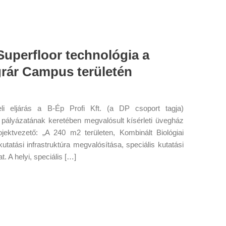
uperfloor technológia a
rár Campus területén
li eljárás a B-Ép Profi Kft. (a DP csoport tagja)
pályázatának keretében megvalósult kísérleti üvegház
jektvezető: „A 240 m2 területen, Kombinált Biológiai
tatási infrastruktúra megvalósítása, speciális kutatási
t. A helyi, speciális […]