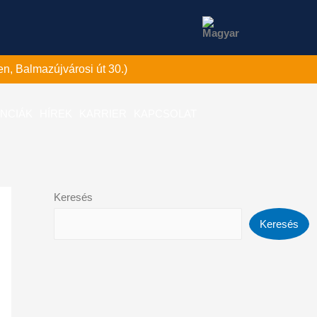
n, Balmazújvárosi út 30.)
NCIÁK
HÍREK
KARRIER
KAPCSOLAT
Keresés
Keresés