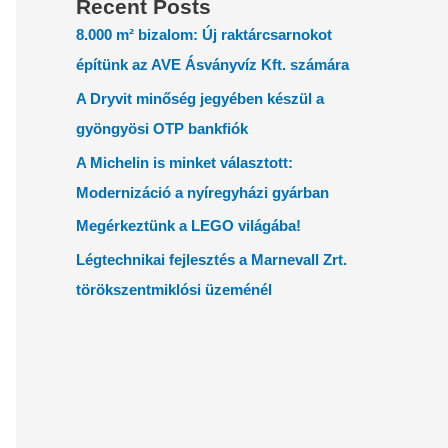
Recent Posts
8.000 m² bizalom: Új raktárcsarnokot
építünk az AVE Ásványvíz Kft. számára
A Dryvit minőség jegyében készül a
gyöngyösi OTP bankfiók
A Michelin is minket választott:
Modernizáció a nyíregyházi gyárban
Megérkeztünk a LEGO világába!
Légtechnikai fejlesztés a Marnevall Zrt.
törökszentmiklósi üzeménél