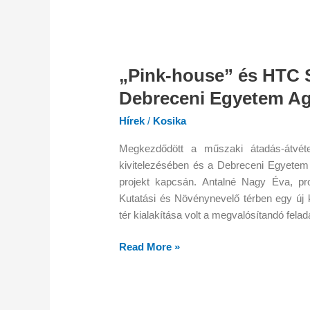
„Pink-
house”
„Pink-house” és HTC S
és
HTC
Debreceni Egyetem Ag
Superfloor
Hírek
/
Kosika
technológia
a
Megkezdődött a műszaki átadás-átvéte
Debreceni
kivitelezésében és a Debreceni Egyetem 
Egyetem
projekt kapcsán. Antalné Nagy Éva, pro
Agrár
Kutatási és Növénynevelő térben egy új ku
Campus
tér kialakítása volt a megvalósítandó felada
területén
Read More »