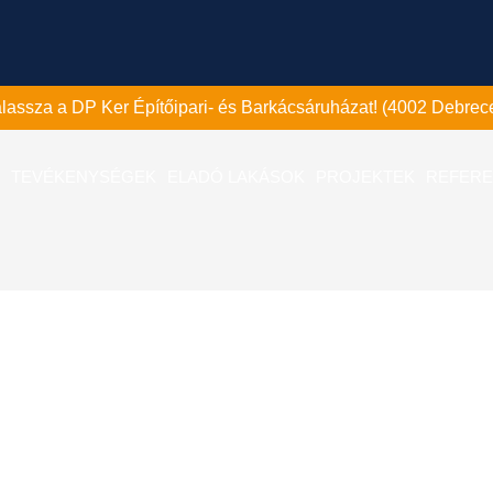
válassza a DP Ker Építőipari- és Barkácsáruházat! (4002 Debrece
TEVÉKENYSÉGEK
ELADÓ LAKÁSOK
PROJEKTEK
REFERE