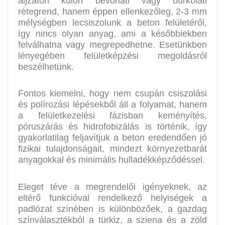
aljzaton külön bevonati vagy burkolati
rétegrend, hanem éppen ellenkezőleg, 2-3 mm
mélységben lecsiszolunk a beton felületéről,
így nincs olyan anyag, ami a későbbiekben
felválhatna vagy megrepedhetne. Esetünkben
lényegében felületképzési megoldásról
beszélhetünk.
Fontos kiemelni, hogy nem csupán csiszolási
és polírozási lépésekből áll a folyamat, hanem
a felületkezelési fázisban keményítés,
póruszárás és hidrofobizálás is történik, így
gyakorlatilag feljavítjuk a beton eredendően jó
fizikai tulajdonságait, mindezt környezetbarát
anyagokkal és minimális hulladékképződéssel.
Eleget téve a megrendelői igényeknek, az
eltérő funkcióval rendelkező helyiségek a
padlózat színében is különbözőek, a gazdag
színválasztékból a türkiz, a sziena és a zöld