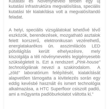
Kutatási és Növénynevelő térben egy új
kutatási infrastruktúra megvalósítása, speciális
kutatási tér kialakítása volt a megvalósítandó
feladat.
A helyi, speciális vizsgálatokat lehetővé tévő
eszközök, berendezések, mozgatható asztalok
felett korszerű, elektronikusan vezérelhető,
energiatakarékos ún. asszimilációs LED
pótvilágítás került elhelyezésre, mely
kiszolgálja a téli növénynevelés legigényesebb
szükségleteit is. Ezt a rendszert „
Pink-house”
technológi
ának nevezi a szakirodalom. A
„zöld
”
laboratórium felépítését, kialakítását
alapvetően támogatta a kivitelezés során egy
eddig kevésbé használt és ismert technológia
alkalmazása, a HTC Superfloor csiszolt padló,
ami a műgyanta padlóburkolatot váltotta ki.”