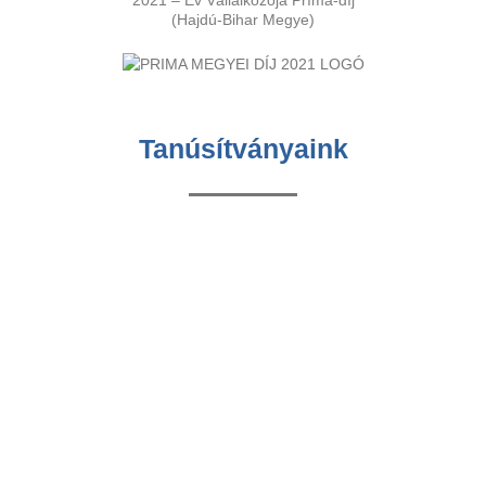
2021 – Év Vállalkozója Príma-díj
(Hajdú-Bihar Megye)
Tanúsítványaink