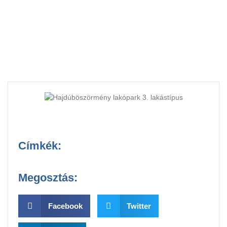
láttál – látványtervekkel
Címkék:
Megosztás:
Facebook
Twitter