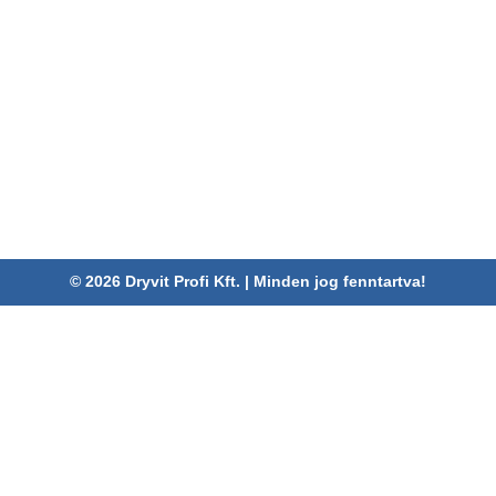
ELÉRHETŐSÉGEINK
Dryvit Profi Kft.
Cím:
4030 Debrecen, Karabély u. 3.
Telefon:
06 52/782-994
Fax:
06 52/785-091
Adószám:
24880521-2-09
Email:
info@dryvitprofi.hu
© 2026 Dryvit Profi Kft. | Minden jog fenntartva!