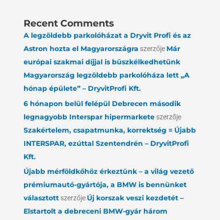
Recent Comments
A legzöldebb parkolóházat a Dryvit Profi és az
Astron hozta el Magyarországra
szerzője
Már
európai szakmai díjjal is büszkélkedhetünk
Magyarország legzöldebb parkolóháza lett „A
hónap épülete” – DryvitProfi Kft.
6 hónapon belül felépül Debrecen második
legnagyobb Interspar hipermarkete
szerzője
Szakértelem, csapatmunka, korrektség = Újabb
INTERSPAR, ezúttal Szentendrén – DryvitProfi
Kft.
Újabb mérföldkőhöz érkeztünk – a világ vezető
prémiumautó-gyártója, a BMW is bennünket
választott
szerzője
Új korszak veszi kezdetét –
Elstartolt a debreceni BMW-gyár három