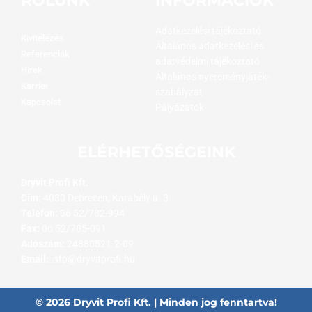
Adatkezelési tájékoztató
Kivitelezés
Általános adatkezelési és
Referenciák
adatvédelmi tájékoztató
Hírek
Általános nyereményjáték-
Karrier
szabályzat
Kapcsolat
Pályázatok
ELÉRHETŐSÉGEINK
Dryvit Profi Kft.
Cím:
4030 Debrecen, Karabély u. 3.
Telefon:
06 52/782-994
Fax:
06 52/785-091
Adószám:
24880521-2-09
Email:
info@dryvitprofi.hu
© 2026 Dryvit Profi Kft. | Minden jog fenntartva!