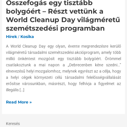
Összefogás egy tisztább
tisztább
bolygóért
bolygóért – Részt vettünk a
–
World Cleanup Day világméretű
Részt
szemétszedési programban
vettünk
a
Hírek
/
Kosika
World
Cleanup
A World Cleanup Day egy olyan, évente megrendezésre kerülő
Day
világméretű társadalmi szemétszedési akcióprogram, amely több
világméretű
millió önkéntest mozgósít egy tisztább bolygóért. Örömmel
szemétszedési
csatlakoztunk a mai napon a „Debrecenben kéne szedni…”
programban
elnevezésű helyi mozgalomhoz, melynek egyrészt az a célja, hogy
a helyi cégek környezeti célú társadalmi felelősségvállalását
erősítse városunkban, másrészt, hogy felhívja a figyelmet az
illegális […]
Read More »
Keresés