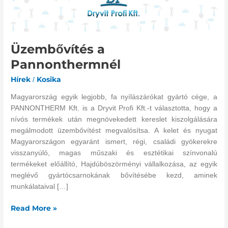
Pannonthermnél
Üzembővítés a
Pannonthermnél
Hírek
Kosika
/
Magyarország egyik legjobb, fa nyílászárókat gyártó cége, a
PANNONTHERM Kft. is a Dryvit Profi Kft.-t választotta, hogy a
nívós termékek után megnövekedett kereslet kiszolgálására
megálmodott üzembővítést megvalósítsa. A kelet és nyugat
Magyarországon egyaránt ismert, régi, családi gyökerekre
visszanyúló, magas műszaki és esztétikai színvonalú
termékeket előállító, Hajdúböszörményi vállalkozása, az egyik
meglévő gyártócsarnokának bővítésébe kezd, aminek
munkálataival […]
Read More »