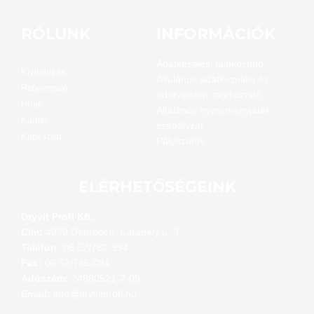
RÓLUNK
INFORMÁCIÓK
Adatkezelési tájékoztató
Kivitelezés
Általános adatkezelési és
Referenciák
adatvédelmi tájékoztató
Hírek
Általános nyereményjáték-
Karrier
szabályzat
Kapcsolat
Pályázatok
ELÉRHETŐSÉGEINK
Dryvit Profi Kft.
Cím:
4030 Debrecen, Karabély u. 3.
Telefon:
06 52/782-994
Fax:
06 52/785-091
Adószám:
24880521-2-09
Email:
info@dryvitprofi.hu