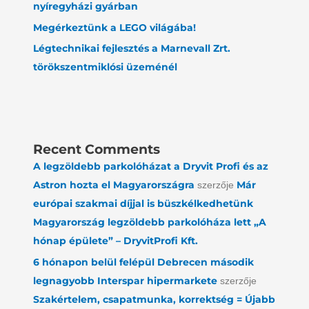
nyíregyházi gyárban
Megérkeztünk a LEGO világába!
Légtechnikai fejlesztés a Marnevall Zrt.
törökszentmiklósi üzeménél
Recent Comments
A legzöldebb parkolóházat a Dryvit Profi és az
Astron hozta el Magyarországra
Már
szerzője
európai szakmai díjjal is büszkélkedhetünk
Magyarország legzöldebb parkolóháza lett „A
hónap épülete” – DryvitProfi Kft.
6 hónapon belül felépül Debrecen második
legnagyobb Interspar hipermarkete
szerzője
Szakértelem, csapatmunka, korrektség = Újabb