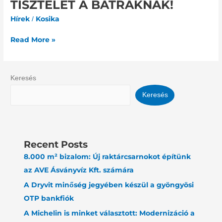
TISZTELET A BÁTRAKNAK!
BÁTRAKNAK!
Hírek
Kosika
/
Read More »
Keresés
Keresés
Recent Posts
8.000 m² bizalom: Új raktárcsarnokot építünk
az AVE Ásványvíz Kft. számára
A Dryvit minőség jegyében készül a gyöngyösi
OTP bankfiók
A Michelin is minket választott: Modernizáció a