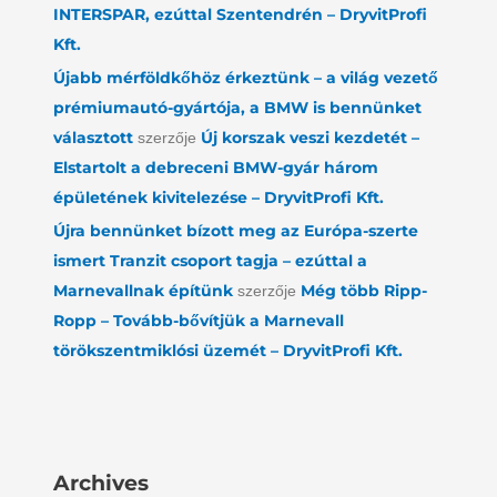
INTERSPAR, ezúttal Szentendrén – DryvitProfi
Kft.
Újabb mérföldkőhöz érkeztünk – a világ vezető
prémiumautó-gyártója, a BMW is bennünket
választott
Új korszak veszi kezdetét –
szerzője
Elstartolt a debreceni BMW-gyár három
épületének kivitelezése – DryvitProfi Kft.
Újra bennünket bízott meg az Európa-szerte
ismert Tranzit csoport tagja – ezúttal a
Marnevallnak építünk
Még több Ripp-
szerzője
Ropp – Tovább-bővítjük a Marnevall
törökszentmiklósi üzemét – DryvitProfi Kft.
Archives