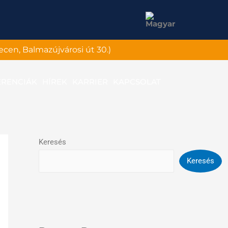
ecen, Balmazújvárosi út 30.)
ERENCIÁK
HÍREK
KARRIER
KAPCSOLAT
Keresés
Keresés