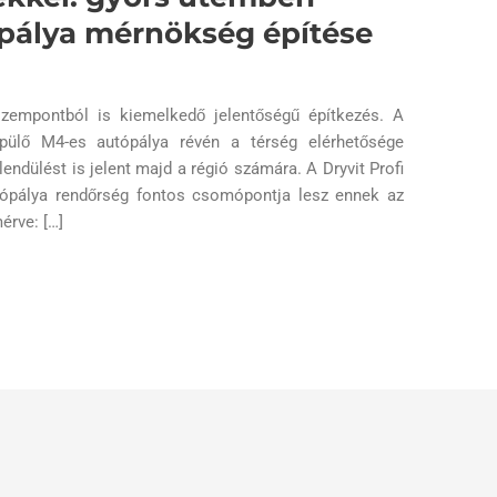
ópálya mérnökség építése
empontból is kiemelkedő jelentőségű építkezés. A
épülő M4-es autópálya révén a térség elérhetősége
lendülést is jelent majd a régió számára. A Dryvit Profi
utópálya rendőrség fontos csomópontja lesz ennek az
rve: […]