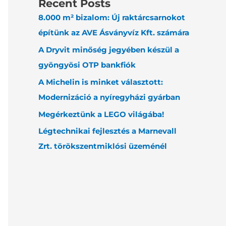
Recent Posts
8.000 m² bizalom: Új raktárcsarnokot
építünk az AVE Ásványvíz Kft. számára
A Dryvit minőség jegyében készül a
gyöngyösi OTP bankfiók
A Michelin is minket választott:
Modernizáció a nyíregyházi gyárban
Megérkeztünk a LEGO világába!
Légtechnikai fejlesztés a Marnevall
Zrt. törökszentmiklósi üzeménél