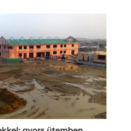
ekkel: gyors ütemben