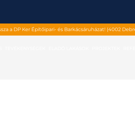
assza a DP Ker Építőipari- és Barkácsáruházat! (4002 Debr
S
TEVÉKENYSÉGEK
ELADÓ LAKÁSOK
PROJEKTEK
REF