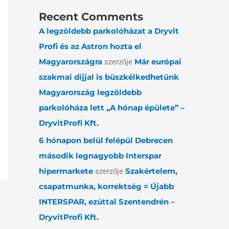
Recent Comments
A legzöldebb parkolóházat a Dryvit
Profi és az Astron hozta el
Magyarországra
Már európai
szerzője
szakmai díjjal is büszkélkedhetünk
Magyarország legzöldebb
parkolóháza lett „A hónap épülete” –
DryvitProfi Kft.
6 hónapon belül felépül Debrecen
második legnagyobb Interspar
hipermarkete
Szakértelem,
szerzője
csapatmunka, korrektség = Újabb
INTERSPAR, ezúttal Szentendrén –
DryvitProfi Kft.