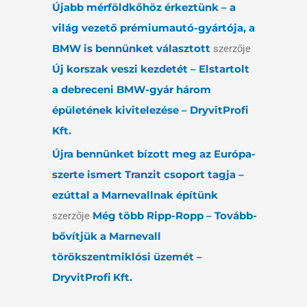
Újabb mérföldkőhöz érkeztünk – a
világ vezető prémiumautó-gyártója, a
BMW is bennünket választott
szerzője
Új korszak veszi kezdetét – Elstartolt
a debreceni BMW-gyár három
épületének kivitelezése – DryvitProfi
Kft.
Újra bennünket bízott meg az Európa-
szerte ismert Tranzit csoport tagja –
ezúttal a Marnevallnak építünk
Még több Ripp-Ropp – Tovább-
szerzője
bővítjük a Marnevall
törökszentmiklósi üzemét –
DryvitProfi Kft.