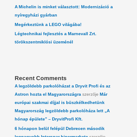
A Michelin is minket választott: Modernizáció a
nyíregyházi gyárban
Megérkeztünk a LEGO világába!
Légtechnikai fejlesztés a Marnevall Zrt.
törökszentmiklósi üzeménél
Recent Comments
A legzöldebb parkolóházat a Dryvit Profi és az
Astron hozta el Magyarországra
szerzője
Már
európai szakmai díjjal is büszkélkedhetünk
Magyarország legzöldebb parkolóháza lett „A
hónap épülete” – DryvitProfi Kft.
6 hónapon belül felépül Debrecen második
legnagyobb Interspar hipermarkete
szerzője