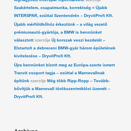
Szakértelem, csapatmunka, korrektség = Újabb
INTERSPAR, ezúttal Szentendrén – DryvitProfi Kft.
Újabb mérföldkőhöz érkeztünk – a világ vezető
prémiumautó-gyártója, a BMW is bennünket
választott
szerzője
Új korszak veszi kezdetét –
Elstartolt a debreceni BMW-gyár három épületének
kivitelezése – DryvitProfi Kft.
Újra bennünket bízott meg az Európa-szerte ismert
Tranzit csoport tagja – ezúttal a Marnevallnak
építünk
szerzője
Még több Ripp-Ropp – Tovább-
bővítjük a Marnevall törökszentmiklósi üzemét –
DryvitProfi Kft.