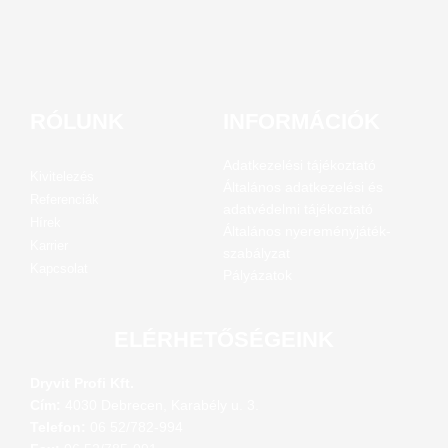
RÓLUNK
INFORMÁCIÓK
Adatkezelési tájékoztató
Kivitelezés
Általános adatkezelési és
Referenciák
adatvédelmi tájékoztató
Hírek
Általános nyereményjáték-
Karrier
szabályzat
Kapcsolat
Pályázatok
ELÉRHETŐSÉGEINK
Dryvit Profi Kft.
Cím:
4030 Debrecen, Karabély u. 3.
Telefon:
06 52/782-994