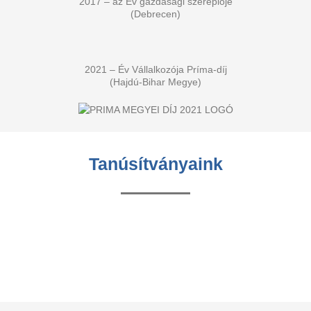
2017 – az Év gazdasági szereplője
(Debrecen)
2021 – Év Vállalkozója Príma-díj
(Hajdú-Bihar Megye)
Tanúsítványaink