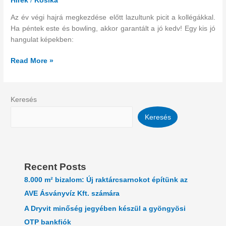
Hírek
/
Kosika
pihenés
Az év végi hajrá megkezdése előtt lazultunk picit a kollégákkal.
Ha péntek este és bowling, akkor garantált a jó kedv! Egy kis jó
hangulat képekben:
Read More »
Keresés
Keresés
Recent Posts
8.000 m² bizalom: Új raktárcsarnokot építünk az
AVE Ásványvíz Kft. számára
A Dryvit minőség jegyében készül a gyöngyösi
OTP bankfiók