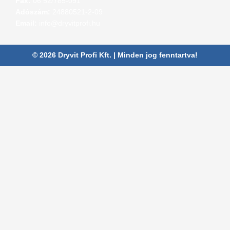
Fax:
06 52/785-091
Adószám:
24880521-2-09
Email:
info@dryvitprofi.hu
© 2026 Dryvit Profi Kft. | Minden jog fenntartva!