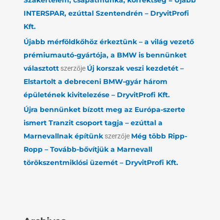
Szakértelem, csapatmunka, korrektség = Újabb
INTERSPAR, ezúttal Szentendrén – DryvitProfi
Kft.
Újabb mérföldkőhöz érkeztünk – a világ vezető
prémiumautó-gyártója, a BMW is bennünket
választott
szerzője
Új korszak veszi kezdetét –
Elstartolt a debreceni BMW-gyár három
épületének kivitelezése – DryvitProfi Kft.
Újra bennünket bízott meg az Európa-szerte
ismert Tranzit csoport tagja – ezúttal a
Marnevallnak építünk
szerzője
Még több Ripp-
Ropp – Tovább-bővítjük a Marnevall
törökszentmiklósi üzemét – DryvitProfi Kft.