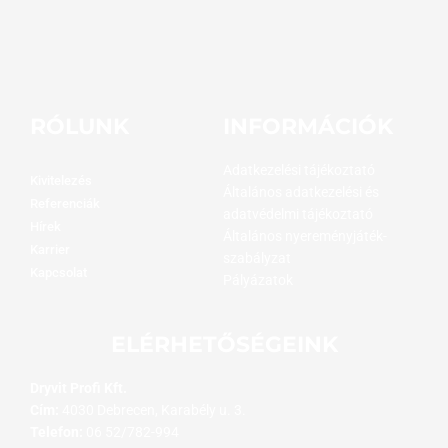
RÓLUNK
INFORMÁCIÓK
Adatkezelési tájékoztató
Kivitelezés
Általános adatkezelési és
Referenciák
adatvédelmi tájékoztató
Hírek
Általános nyereményjáték-
Karrier
szabályzat
Kapcsolat
Pályázatok
ELÉRHETŐSÉGEINK
Dryvit Profi Kft.
Cím:
4030 Debrecen, Karabély u. 3.
Telefon:
06 52/782-994