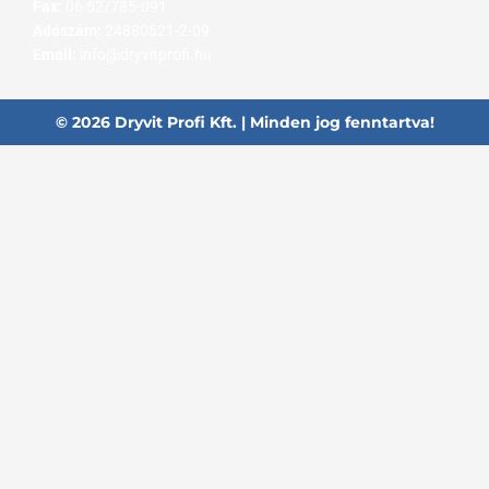
Fax:
06 52/785-091
Adószám:
24880521-2-09
Email:
info@dryvitprofi.hu
© 2026 Dryvit Profi Kft. | Minden jog fenntartva!