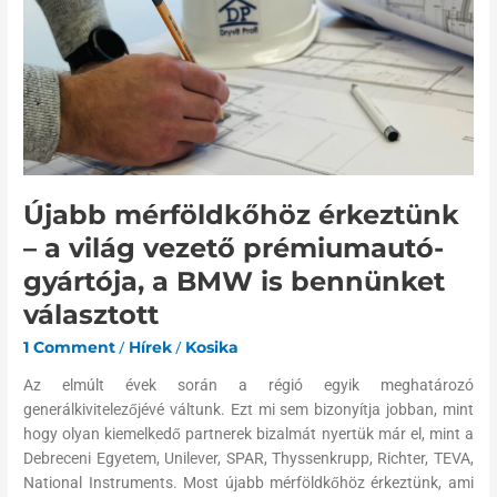
–
a
világ
vezető
prémiumautó-
gyártója,
a
BMW
is
Újabb mérföldkőhöz érkeztünk
bennünket
– a világ vezető prémiumautó-
választott
gyártója, a BMW is bennünket
választott
1 Comment
/
Hírek
/
Kosika
Az elmúlt évek során a régió egyik meghatározó
generálkivitelezőjévé váltunk. Ezt mi sem bizonyítja jobban, mint
hogy olyan kiemelkedő partnerek bizalmát nyertük már el, mint a
Debreceni Egyetem, Unilever, SPAR, Thyssenkrupp, Richter, TEVA,
National Instruments. Most újabb mérföldkőhöz érkeztünk, ami