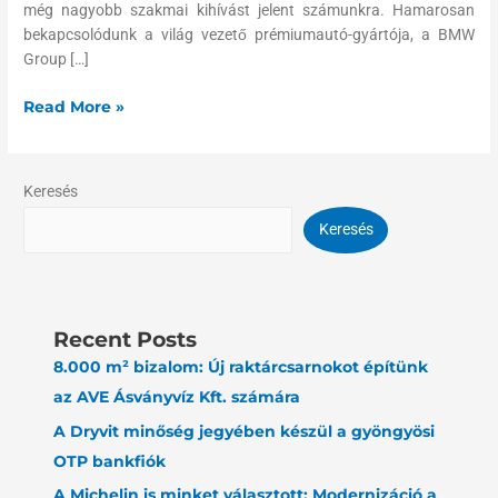
még nagyobb szakmai kihívást jelent számunkra. Hamarosan
bekapcsolódunk a világ vezető prémiumautó-gyártója, a BMW
Group […]
Read More »
Keresés
Keresés
Recent Posts
8.000 m² bizalom: Új raktárcsarnokot építünk
az AVE Ásványvíz Kft. számára
A Dryvit minőség jegyében készül a gyöngyösi
OTP bankfiók
A Michelin is minket választott: Modernizáció a