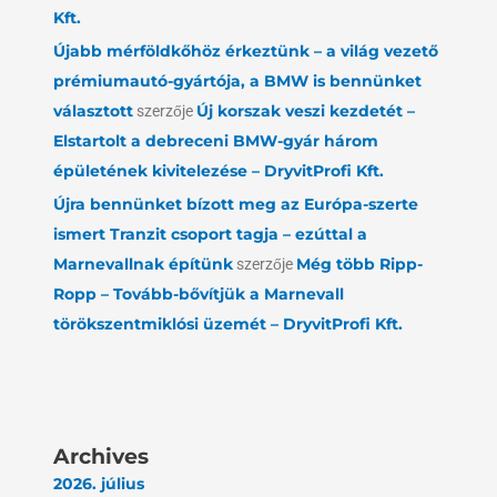
Kft.
Újabb mérföldkőhöz érkeztünk – a világ vezető
prémiumautó-gyártója, a BMW is bennünket
választott
szerzője
Új korszak veszi kezdetét –
Elstartolt a debreceni BMW-gyár három
épületének kivitelezése – DryvitProfi Kft.
Újra bennünket bízott meg az Európa-szerte
ismert Tranzit csoport tagja – ezúttal a
Marnevallnak építünk
szerzője
Még több Ripp-
Ropp – Tovább-bővítjük a Marnevall
törökszentmiklósi üzemét – DryvitProfi Kft.
Archives
2026. július