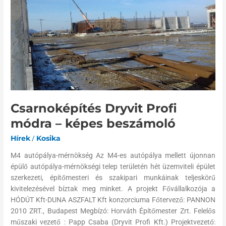
Profi
módra
–
képes
beszámoló
Csarnoképítés Dryvit Profi
módra – képes beszámoló
Hírek
/
Kosika
M4 autópálya-mérnökség Az M4-es autópálya mellett újonnan
épülő autópálya-mérnökségi telep területén hét üzemviteli épület
szerkezeti, építőmesteri és szakipari munkáinak teljeskörű
kivitelezésével bíztak meg minket. A projekt Fővállalkozója a
HÓDÚT Kft-DUNA ASZFALT Kft konzorciuma Főtervező: PANNON
2010 ZRT., Budapest Megbízó: Horváth Építőmester Zrt. Felelős
műszaki vezető : Papp Csaba (Dryvit Profi Kft.) Projektvezető: