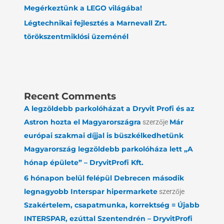
Megérkeztünk a LEGO világába!
Légtechnikai fejlesztés a Marnevall Zrt.
törökszentmiklósi üzeménél
Recent Comments
A legzöldebb parkolóházat a Dryvit Profi és az
Astron hozta el Magyarországra
szerzője
Már
európai szakmai díjjal is büszkélkedhetünk
Magyarország legzöldebb parkolóháza lett „A
hónap épülete” – DryvitProfi Kft.
6 hónapon belül felépül Debrecen második
legnagyobb Interspar hipermarkete
szerzője
Szakértelem, csapatmunka, korrektség = Újabb
INTERSPAR, ezúttal Szentendrén – DryvitProfi