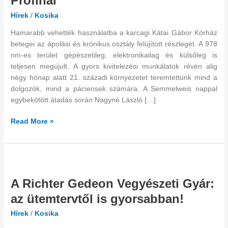
Profinál
a
Hírek
/
Kosika
Dryvit
Profinál
Hamarabb vehették használatba a karcagi Kátai Gábor Kórház
betegei az ápolási és krónikus osztály felújított részlegét. A 978
nm-es terület gépészetileg, elektronikailag és külsőleg is
teljesen megújult. A gyors kivitelezési munkálatok révén alig
négy hónap alatt 21. századi környezetet teremtettünk mind a
dolgozók, mind a páciensek számára. A Semmelweis nappal
egybekötött átadás során Nagyné László […]
Read More »
A
Richter
A Richter Gedeon Vegyészeti Gyár:
Gedeon
Vegyészeti
az ütemtervtől is gyorsabban!
Gyár:
Hírek
/
Kosika
az
ütemtervtől