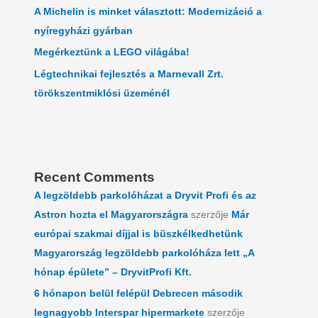
A Michelin is minket választott: Modernizáció a
nyíregyházi gyárban
Megérkeztünk a LEGO világába!
Légtechnikai fejlesztés a Marnevall Zrt.
törökszentmiklósi üzeménél
Recent Comments
A legzöldebb parkolóházat a Dryvit Profi és az
Astron hozta el Magyarországra
szerzője
Már
európai szakmai díjjal is büszkélkedhetünk
Magyarország legzöldebb parkolóháza lett „A
hónap épülete” – DryvitProfi Kft.
6 hónapon belül felépül Debrecen második
legnagyobb Interspar hipermarkete
szerzője