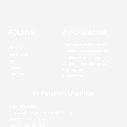
RÓLUNK
INFORMÁCIÓK
Adatkezelési tájékoztató
Kivitelezés
Általános adatkezelési és
Referenciák
adatvédelmi tájékoztató
Hírek
Általános nyereményjáték-
Karrier
szabályzat
Kapcsolat
Pályázatok
ELÉRHETŐSÉGEINK
Dryvit Profi Kft.
Cím:
4030 Debrecen, Karabély u. 3.
Telefon:
06 52/782-994
Fax:
06 52/785-091