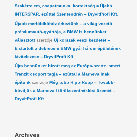
Szakértelem, csapatmunka, korrektség = Újabb
INTERSPAR, ezúttal Szentendrén – DryvitProfi Kft.
Újabb mérföldkőhöz érkeztünk – a világ vezető
prémiumautó-gyártója, a BMW is bennünket
választott
szerzője
Új korszak veszi kezdetét –
Elstartolt a debreceni BMW-gyár három épületének
kivitelezése – DryvitProfi Kft.
Újra bennünket bízott meg az Európa-szerte ismert
Tranzit csoport tagja – ezúttal a Marnevallnak
építünk
szerzője
Még több Ripp-Ropp – Tovább-
bővítjük a Marnevall törökszentmiklósi üzemét –
DryvitProfi Kft.
Archives