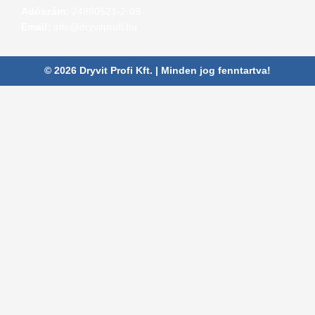
Adószám:
24880521-2-09
Email:
info@dryvitprofi.hu
© 2026 Dryvit Profi Kft. | Minden jog fenntartva!