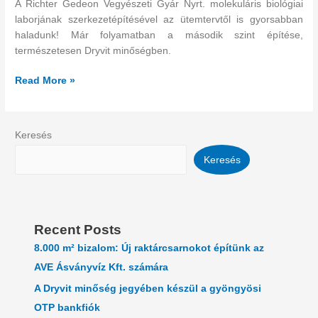
A Richter Gedeon Vegyészeti Gyár Nyrt. molekuláris biológiai
is
laborjának szerkezetépítésével az ütemtervtől is gyorsabban
gyorsabban!
haladunk! Már folyamatban a második szint építése,
természetesen Dryvit minőségben.
Read More »
Keresés
Keresés
Recent Posts
8.000 m² bizalom: Új raktárcsarnokot építünk az
AVE Ásványvíz Kft. számára
A Dryvit minőség jegyében készül a gyöngyösi
OTP bankfiók