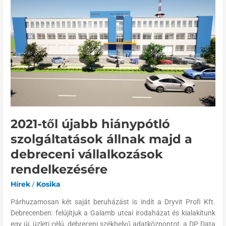
től
újabb
hiánypótló
szolgáltatások
állnak
majd
a
debreceni
vállalkozások
rendelkezésére
2021-től újabb hiánypótló
szolgáltatások állnak majd a
debreceni vállalkozások
rendelkezésére
Hírek
/
Kosika
Párhuzamosan két saját beruházást is indít a Dryvit Profi Kft.
Debrecenben: felújítjuk a Galamb utcai irodaházat és kialakítunk
egy új, üzleti célú, debreceni székhelyű adatközpontot, a DP Data