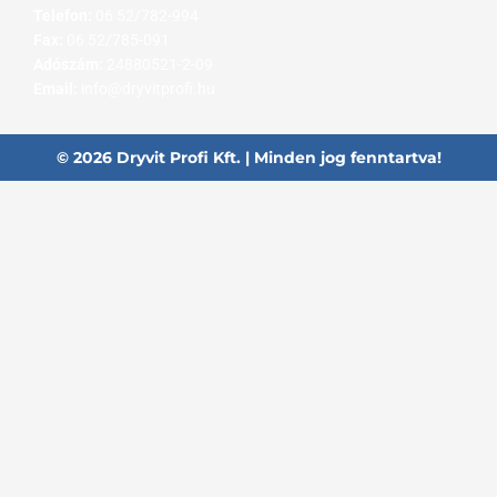
Telefon:
06 52/782-994
Fax:
06 52/785-091
Adószám:
24880521-2-09
Email:
info@dryvitprofi.hu
© 2026 Dryvit Profi Kft. | Minden jog fenntartva!