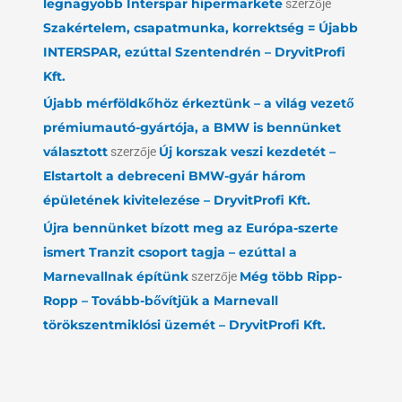
legnagyobb Interspar hipermarkete
szerzője
Szakértelem, csapatmunka, korrektség = Újabb
INTERSPAR, ezúttal Szentendrén – DryvitProfi
Kft.
Újabb mérföldkőhöz érkeztünk – a világ vezető
prémiumautó-gyártója, a BMW is bennünket
választott
szerzője
Új korszak veszi kezdetét –
Elstartolt a debreceni BMW-gyár három
épületének kivitelezése – DryvitProfi Kft.
Újra bennünket bízott meg az Európa-szerte
ismert Tranzit csoport tagja – ezúttal a
Marnevallnak építünk
szerzője
Még több Ripp-
Ropp – Tovább-bővítjük a Marnevall
törökszentmiklósi üzemét – DryvitProfi Kft.