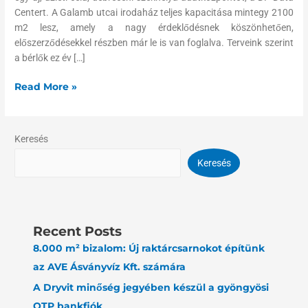
Centert. A Galamb utcai irodaház teljes kapacitása mintegy 2100
m2 lesz, amely a nagy érdeklődésnek köszönhetően,
előszerződésekkel részben már le is van foglalva. Terveink szerint
a bérlők ez év […]
Read More »
Keresés
Keresés
Recent Posts
8.000 m² bizalom: Új raktárcsarnokot építünk
az AVE Ásványvíz Kft. számára
A Dryvit minőség jegyében készül a gyöngyösi
OTP bankfiók