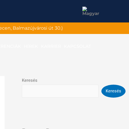
ecen, Balmazújvárosi út 30.)
ERENCIÁK
HÍREK
KARRIER
KAPCSOLAT
Keresés
Keresés