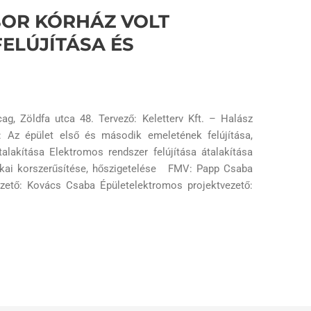
BOR KÓRHÁZ VOLT
ELÚJÍTÁSA ÉS
g, Zöldfa utca 48. Tervező: Keletterv Kft. – Halász
: Az épület első és második emeletének felújítása,
átalakítása Elektromos rendszer felújítása átalakítása
etikai korszerűsítése, hőszigetelése FMV: Papp Csaba
vezető: Kovács Csaba Épületelektromos projektvezető: