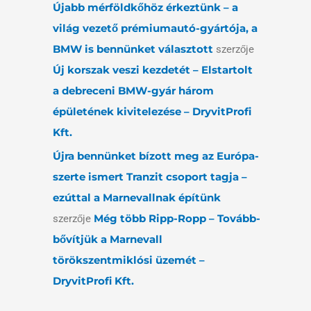
Újabb mérföldkőhöz érkeztünk – a
világ vezető prémiumautó-gyártója, a
BMW is bennünket választott
szerzője
Új korszak veszi kezdetét – Elstartolt
a debreceni BMW-gyár három
épületének kivitelezése – DryvitProfi
Kft.
Újra bennünket bízott meg az Európa-
szerte ismert Tranzit csoport tagja –
ezúttal a Marnevallnak építünk
Még több Ripp-Ropp – Tovább-
szerzője
bővítjük a Marnevall
törökszentmiklósi üzemét –
DryvitProfi Kft.