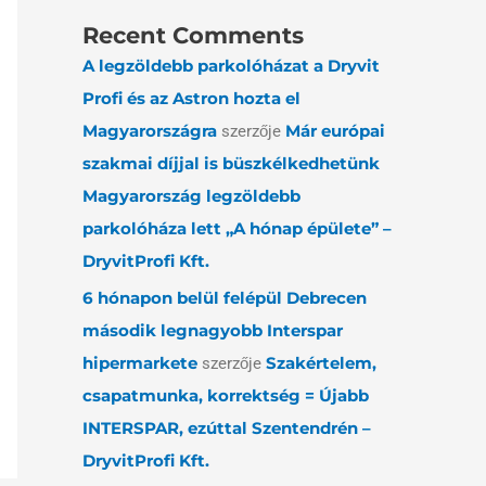
Recent Comments
A legzöldebb parkolóházat a Dryvit
Profi és az Astron hozta el
Magyarországra
Már európai
szerzője
szakmai díjjal is büszkélkedhetünk
Magyarország legzöldebb
parkolóháza lett „A hónap épülete” –
DryvitProfi Kft.
6 hónapon belül felépül Debrecen
második legnagyobb Interspar
hipermarkete
Szakértelem,
szerzője
csapatmunka, korrektség = Újabb
INTERSPAR, ezúttal Szentendrén –
DryvitProfi Kft.