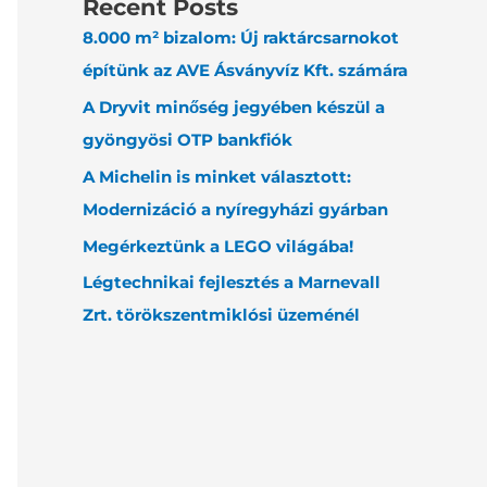
Recent Posts
8.000 m² bizalom: Új raktárcsarnokot
építünk az AVE Ásványvíz Kft. számára
A Dryvit minőség jegyében készül a
gyöngyösi OTP bankfiók
A Michelin is minket választott:
Modernizáció a nyíregyházi gyárban
Megérkeztünk a LEGO világába!
Légtechnikai fejlesztés a Marnevall
Zrt. törökszentmiklósi üzeménél