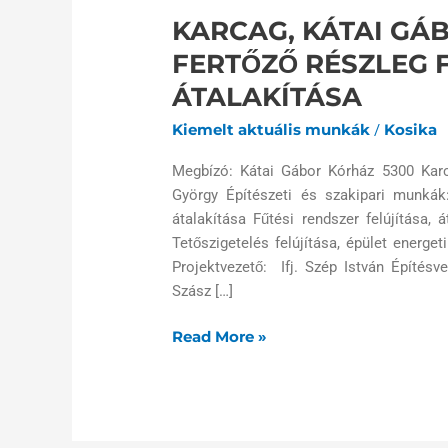
KARCAG, KÁTAI GÁ
FERTŐZŐ RÉSZLEG F
ÁTALAKÍTÁSA
Kiemelt aktuális munkák
Kosika
/
Megbízó: Kátai Gábor Kórház 5300 Karca
György Építészeti és szakipari munkák
átalakítása Fűtési rendszer felújítása, 
Tetőszigetelés felújítása, épület energ
Projektvezető: Ifj. Szép István Építés
Szász […]
Read More »