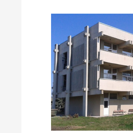
KARCAG,
KÁTAI
GÁBOR
KÓRHÁZ
VOLT
FERTŐZŐ
RÉSZLEG
FELÚJÍTÁSA
ÉS
ÁTALAKÍTÁSA