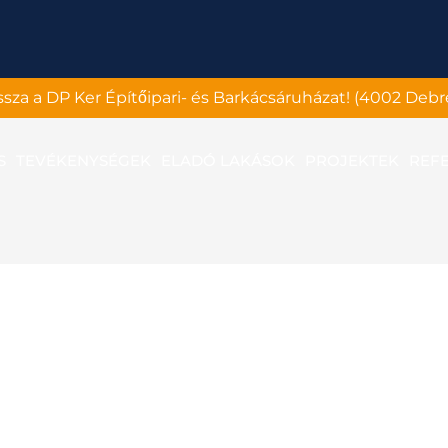
assza a DP Ker Építőipari- és Barkácsáruházat! (4002 Debr
S
TEVÉKENYSÉGEK
ELADÓ LAKÁSOK
PROJEKTEK
REF