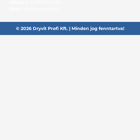
Adószám:
24880521-2-09
Email:
info@dryvitprofi.hu
© 2026 Dryvit Profi Kft. | Minden jog fenntartva!