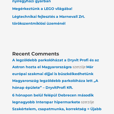
nyíregyházi gyárban
Megérkeztünk a LEGO világába!
Légtechnikai fejlesztés a Marnevall Zrt.
törökszentmiklósi üzeménél
Recent Comments
A legzöldebb parkolóházat a Dryvit Profi és az
Astron hozta el Magyarországra
szerzője
Már
európai szakmai díjjal is büszkélkedhetünk
Magyarország legzöldebb parkolóháza lett „A
hónap épülete” – DryvitProfi Kft.
6 hónapon belül felépül Debrecen második
legnagyobb Interspar hipermarkete
szerzője
Szakértelem, csapatmunka, korrektség = Újabb