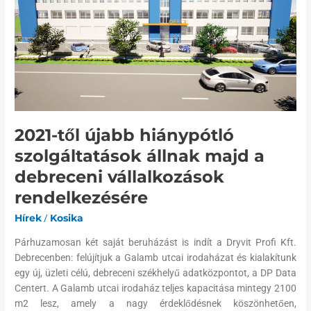
hiánypótló
szolgáltatások
állnak
majd
a
debreceni
vállalkozások
rendelkezésére
2021-től újabb hiánypótló
szolgáltatások állnak majd a
debreceni vállalkozások
rendelkezésére
Hírek
/
Kosika
Párhuzamosan két saját beruházást is indít a Dryvit Profi Kft.
Debrecenben: felújítjuk a Galamb utcai irodaházat és kialakítunk
egy új, üzleti célú, debreceni székhelyű adatközpontot, a DP Data
Centert. A Galamb utcai irodaház teljes kapacitása mintegy 2100
m2 lesz, amely a nagy érdeklődésnek köszönhetően,