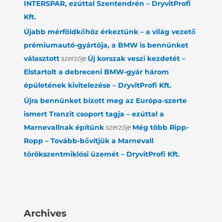
INTERSPAR, ezúttal Szentendrén – DryvitProfi
Kft.
Újabb mérföldkőhöz érkeztünk – a világ vezető
prémiumautó-gyártója, a BMW is bennünket
választott
szerzője
Új korszak veszi kezdetét –
Elstartolt a debreceni BMW-gyár három
épületének kivitelezése – DryvitProfi Kft.
Újra bennünket bízott meg az Európa-szerte
ismert Tranzit csoport tagja – ezúttal a
Marnevallnak építünk
szerzője
Még több Ripp-
Ropp – Tovább-bővítjük a Marnevall
törökszentmiklósi üzemét – DryvitProfi Kft.
Archives