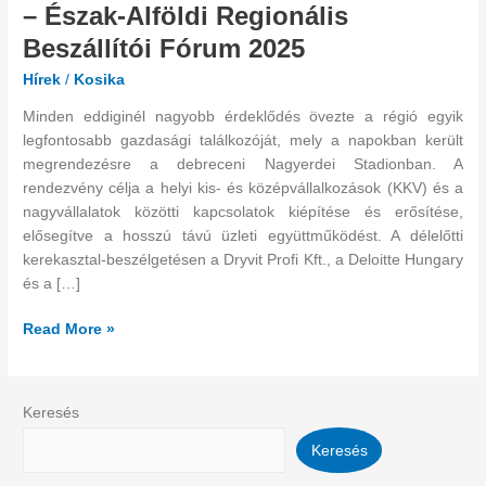
–
– Észak-Alföldi Regionális
Észak-
Beszállítói Fórum 2025
Alföldi
Regionális
Hírek
/
Kosika
Beszállítói
Minden eddiginél nagyobb érdeklődés övezte a régió egyik
Fórum
legfontosabb gazdasági találkozóját, mely a napokban került
2025
megrendezésre a debreceni Nagyerdei Stadionban. A
rendezvény célja a helyi kis- és középvállalkozások (KKV) és a
nagyvállalatok közötti kapcsolatok kiépítése és erősítése,
elősegítve a hosszú távú üzleti együttműködést. A délelőtti
kerekasztal-beszélgetésen a Dryvit Profi Kft., a Deloitte Hungary
és a […]
Read More »
Keresés
Keresés