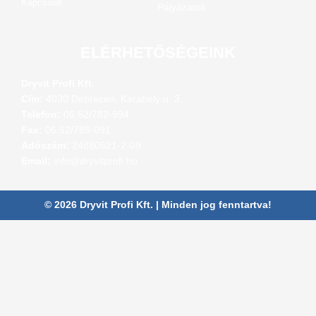
Kapcsolat
Pályázatok
ELÉRHETŐSÉGEINK
Dryvit Profi Kft.
Cím:
4030 Debrecen, Karabély u. 3.
Telefon:
06 52/782-994
Fax:
06 52/785-091
Adószám:
24880521-2-09
Email:
info@dryvitprofi.hu
© 2026 Dryvit Profi Kft. | Minden jog fenntartva!