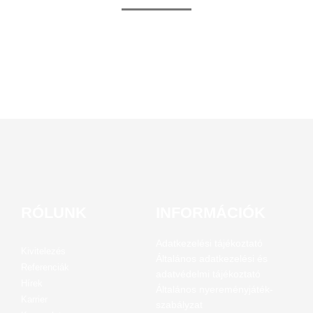
RÓLUNK
INFORMÁCIÓK
Adatkezelési tájékoztató
Kivitelezés
Általános adatkezelési és
Referenciák
adatvédelmi tájékoztató
Hírek
Általános nyereményjáték-
Karrier
szabályzat