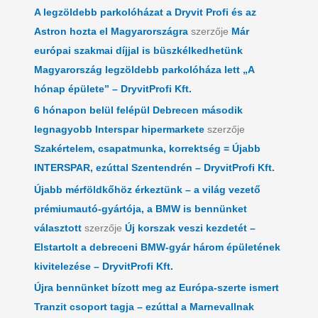
A legzöldebb parkolóházat a Dryvit Profi és az
Astron hozta el Magyarországra
szerzője
Már
európai szakmai díjjal is büszkélkedhetünk
Magyarország legzöldebb parkolóháza lett „A
hónap épülete” – DryvitProfi Kft.
6 hónapon belül felépül Debrecen második
legnagyobb Interspar hipermarkete
szerzője
Szakértelem, csapatmunka, korrektség = Újabb
INTERSPAR, ezúttal Szentendrén – DryvitProfi Kft.
Újabb mérföldkőhöz érkeztünk – a világ vezető
prémiumautó-gyártója, a BMW is bennünket
választott
szerzője
Új korszak veszi kezdetét –
Elstartolt a debreceni BMW-gyár három épületének
kivitelezése – DryvitProfi Kft.
Újra bennünket bízott meg az Európa-szerte ismert
Tranzit csoport tagja – ezúttal a Marnevallnak