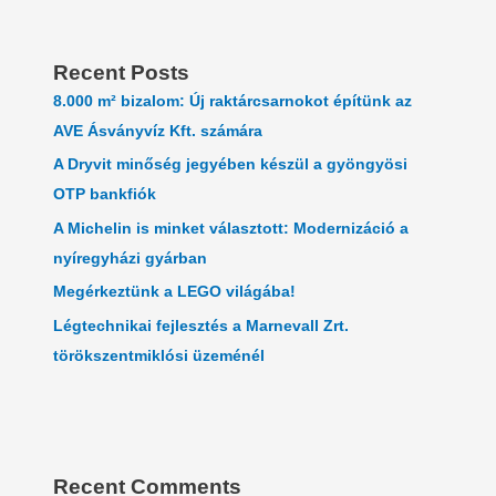
Recent Posts
8.000 m² bizalom: Új raktárcsarnokot építünk az
AVE Ásványvíz Kft. számára
A Dryvit minőség jegyében készül a gyöngyösi
OTP bankfiók
A Michelin is minket választott: Modernizáció a
nyíregyházi gyárban
Megérkeztünk a LEGO világába!
Légtechnikai fejlesztés a Marnevall Zrt.
törökszentmiklósi üzeménél
Recent Comments