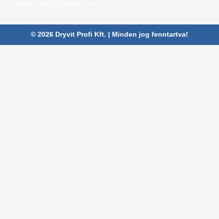
Email:
info@dryvitprofi.hu
© 2026 Dryvit Profi Kft. | Minden jog fenntartva!