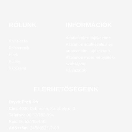
RÓLUNK
INFORMÁCIÓK
Adatkezelési tájékoztató
Kivitelezés
Általános adatkezelési és
Referenciák
adatvédelmi tájékoztató
Hírek
Általános nyereményjáték-
Karrier
szabályzat
Kapcsolat
Pályázatok
ELÉRHETŐSÉGEINK
Dryvit Profi Kft.
Cím:
4030 Debrecen, Karabély u. 3.
Telefon:
06 52/782-994
Fax:
06 52/785-091
Adószám:
24880521-2-09