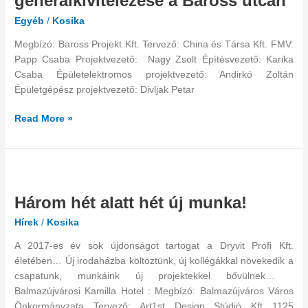
generálkivitelezése a Baross utcán
a
Egyéb
/
Kosika
Baross
utcán
Megbízó: Baross Projekt Kft. Tervező: China és Társa Kft. FMV:
Papp Csaba Projektvezető: Nagy Zsolt Építésvezető: Karika
Csaba Épületelektromos projektvezető: Andirkó Zoltán
Épületgépész projektvezető: Divljak Petar
Read More »
Három
hét
Három hét alatt hét új munka!
alatt
hét
Hírek
/
Kosika
új
munka!
A 2017-es év sok újdonságot tartogat a Dryvit Profi Kft.
életében… Új irodaházba költöztünk, új kollégákkal növekedik a
csapatunk, munkáink új projektekkel bővülnek…
Balmazújvárosi Kamilla Hotel : Megbízó: Balmazújváros Város
Önkormányzata Tervező: Art1st Design Stúdió Kft 1125