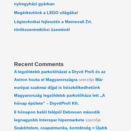
nyíregyházi gyárban
Megérkeztünk a LEGO világába!
Légtechnikai fejlesztés a Marnevall Zrt.
törökszentmiklósi üzeménél
Recent Comments
A legzöldebb parkolóházat a Dryvit Profi és az
Astron hozta el Magyarországra
szerzője
Már
európai szakmai díjjal is büszkélkedhetünk
Magyarország legzöldebb parkolóháza lett „A
hónap épülete” – DryvitProfi Kft.
6 hónapon belül felépül Debrecen második
legnagyobb Interspar hipermarkete
szerzője
Szakértelem, csapatmunka, korrektség = Újabb