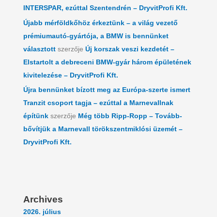
INTERSPAR, ezúttal Szentendrén – DryvitProfi Kft.
Újabb mérföldkőhöz érkeztünk – a világ vezető
prémiumautó-gyártója, a BMW is bennünket
választott
szerzője
Új korszak veszi kezdetét –
Elstartolt a debreceni BMW-gyár három épületének
kivitelezése – DryvitProfi Kft.
Újra bennünket bízott meg az Európa-szerte ismert
Tranzit csoport tagja – ezúttal a Marnevallnak
építünk
szerzője
Még több Ripp-Ropp – Tovább-
bővítjük a Marnevall törökszentmiklósi üzemét –
DryvitProfi Kft.
Archives
2026. július