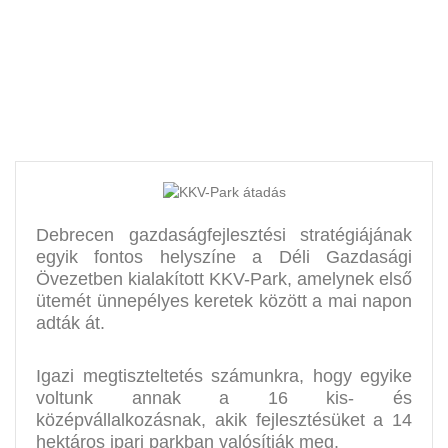
sikertörténete
Debrecen gazdaságfejlesztési stratégiájának
egyik fontos helyszíne a Déli Gazdasági
Övezetben kialakított KKV-Park, amelynek első
ütemét ünnepélyes keretek között a mai napon
adták át.
Igazi megtiszteltetés számunkra, hogy egyike
voltunk annak a 16 kis- és
középvállalkozásnak, akik fejlesztésüket a 14
hektáros ipari parkban valósítják meg.