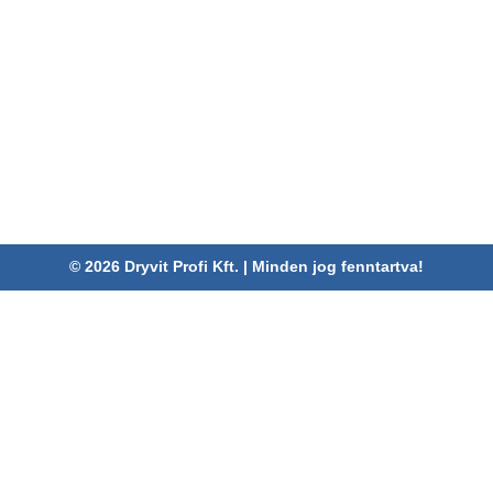
ELÉRHETŐSÉGEINK
Dryvit Profi Kft.
Cím:
4030 Debrecen, Karabély u. 3.
Telefon:
06 52/782-994
Fax:
06 52/785-091
Adószám:
24880521-2-09
Email:
info@dryvitprofi.hu
© 2026 Dryvit Profi Kft. | Minden jog fenntartva!