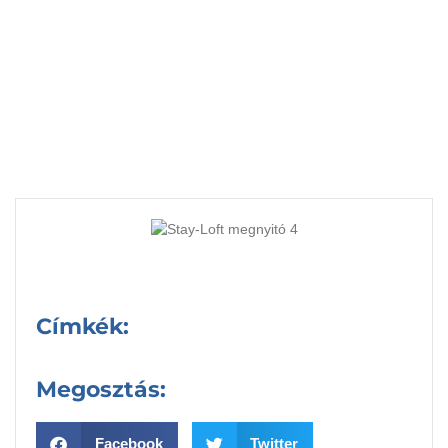
Debrecenben, nem is
akárhol!
Címkék:
Megosztás:
Facebook
Twitter