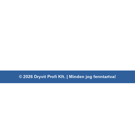
ELÉRHETŐSÉGEINK
Dryvit Profi Kft.
Cím:
4030 Debrecen, Karabély u. 3.
Telefon:
06 52/782-994
Fax:
06 52/785-091
Adószám:
24880521-2-09
Email:
info@dryvitprofi.hu
© 2026 Dryvit Profi Kft. | Minden jog fenntartva!