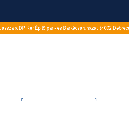
válassza a DP Ker Építőipari- és Barkácsáruházat! (4002 Debrece
TEVÉKENYSÉGEK
ELADÓ LAKÁSOK
PROJEKTEK
REFERE
Közzétéve:
2024. szeptember 18.
11:36
elújításon esett át az Al