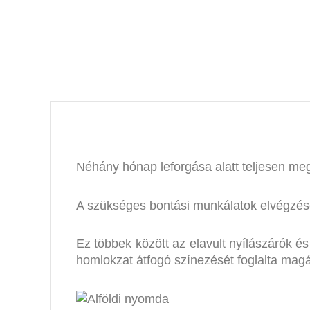
b
Néhány hónap leforgása alatt teljesen meg
A szükséges bontási munkálatok elvégzését
Ez többek között az elavult nyílászárók é
homlokzat átfogó színezését foglalta mag