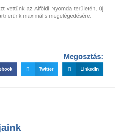
t vettünk az Alföldi Nyomda területén, új
 partnerünk maximális megelégedésére.
Megosztás:
ebook
Twitter
LinkedIn
jaink