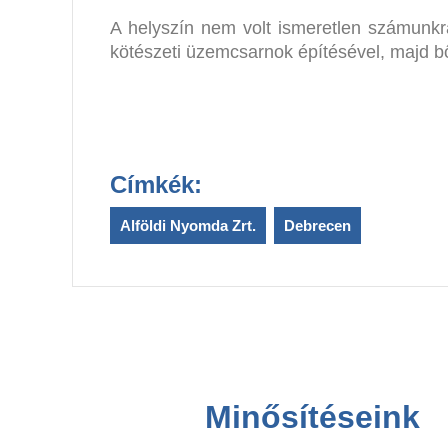
A helyszín nem volt ismeretlen számunkra
kötészeti üzemcsarnok építésével, majd bő
Címkék:
Alföldi Nyomda Zrt.
,
Debrecen
Minősítéseink