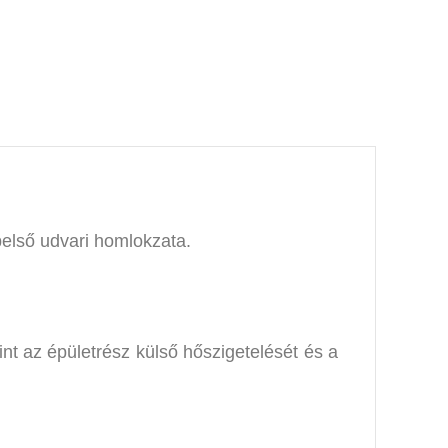
ta
belső udvari homlokzata.
nt az épületrész külső hőszigetelését és a