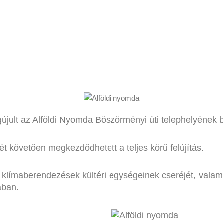
első udvarának homlokza
újult az Alföldi Nyomda Böszörményi úti telephelyének 
 követően megkezdődhetett a teljes körű felújítás.
s klímaberendezések kültéri egységeinek cseréjét, valami
ában.