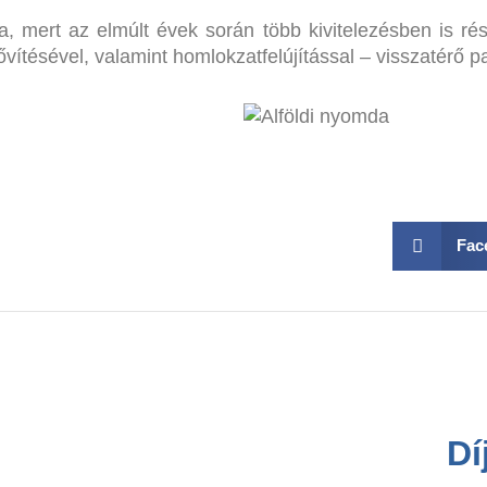
, mert az elmúlt évek során több kivitelezésben is rész
vítésével, valamint homlokzatfelújítással – visszatérő
Fac
Dí