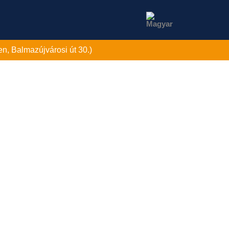
n, Balmazújvárosi út 30.)
NCIÁK
HÍREK
KARRIER
KAPCSOLAT
földi Nyomda