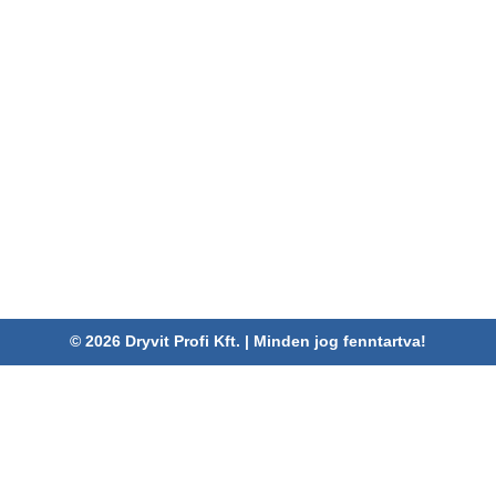
szabályzat
Kapcsolat
Pályázatok
ELÉRHETŐSÉGEINK
Dryvit Profi Kft.
Cím:
4030 Debrecen, Karabély u. 3.
Telefon:
06 52/782-994
Fax:
06 52/785-091
Adószám:
24880521-2-09
Email:
info@dryvitprofi.hu
© 2026 Dryvit Profi Kft. | Minden jog fenntartva!