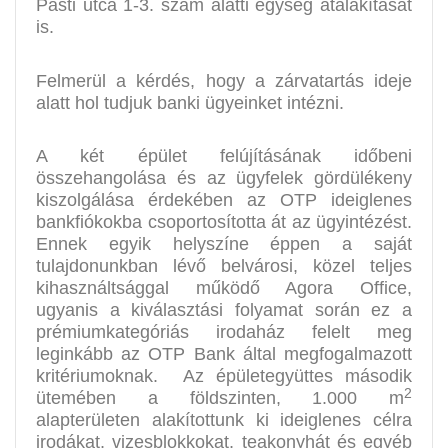
Pásti utca 1-3. szám alatti egység átalakítását
is.
Felmerül a kérdés, hogy a zárvatartás ideje
alatt hol tudjuk banki ügyeinket intézni.
A két épület felújításának időbeni
összehangolása és az ügyfelek gördülékeny
kiszolgálása érdekében az OTP ideiglenes
bankfiókokba csoportosította át az ügyintézést.
Ennek egyik helyszíne éppen a saját
tulajdonunkban lévő belvárosi, közel teljes
kihasználtsággal működő Agora Office,
ugyanis a kiválasztási folyamat során ez a
prémiumkategóriás irodaház felelt meg
leginkább az OTP Bank által megfogalmazott
kritériumoknak. Az épületegyüttes második
2
ütemében a földszinten, 1.000 m
alapterületen alakítottunk ki ideiglenes célra
irodákat, vizesblokkokat, teakonyhát és egyéb