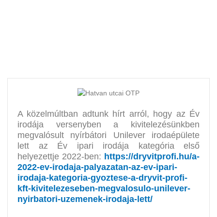
Pásti utcai egység is velünk
korszerűsödik
A közelmúltban adtunk hírt arról, hogy az Év
irodája versenyben a kivitelezésünkben
megvalósult nyírbátori Unilever irodaépülete
lett az Év ipari irodája kategória első
helyezettje 2022-ben:
https://dryvitprofi.hu/a-
2022-ev-irodaja-palyazatan-az-ev-ipari-
irodaja-kategoria-gyoztese-a-dryvit-profi-
kft-kivitelezeseben-megvalosulo-unilever-
nyirbatori-uzemenek-irodaja-lett/