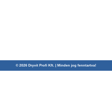
ELÉRHETŐSÉGEINK
Dryvit Profi Kft.
Cím:
4030 Debrecen, Karabély u. 3.
Telefon:
06 52/782-994
Fax:
06 52/785-091
Adószám:
24880521-2-09
Email:
info@dryvitprofi.hu
© 2026 Dryvit Profi Kft. | Minden jog fenntartva!