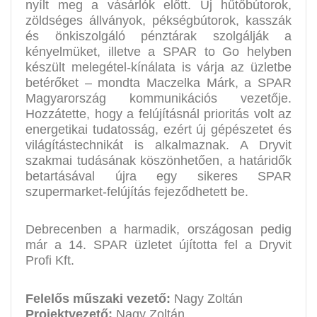
nyílt meg a vásárlók előtt. Új hűtőbútorok,
zöldséges állványok, pékségbútorok, kasszák
és önkiszolgáló pénztárak szolgálják a
kényelmüket, illetve a SPAR to Go helyben
készült melegétel-kínálata is várja az üzletbe
betérőket – mondta Maczelka Márk, a SPAR
Magyarország kommunikációs vezetője.
Hozzátette, hogy a felújításnál prioritás volt az
energetikai tudatosság, ezért új gépészetet és
világítástechnikát is alkalmaznak. A Dryvit
szakmai tudásának köszönhetően, a határidők
betartásával újra egy sikeres SPAR
szupermarket-felújítás fejeződhetett be.
Debrecenben a harmadik, országosan pedig
már a 14. SPAR üzletet újította fel a Dryvit
Profi Kft.
Felelős műszaki vezető:
Nagy Zoltán
Projektvezető:
Nagy Zoltán