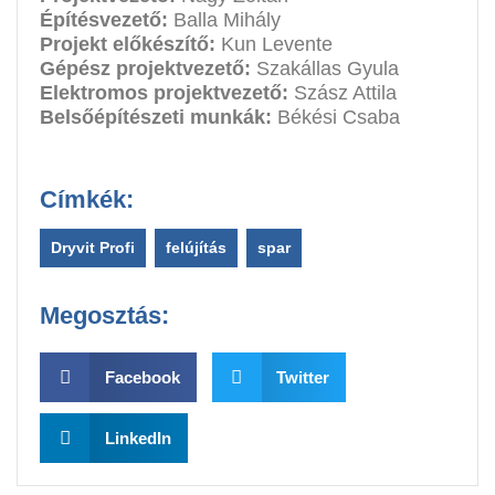
Építésvezető:
Balla Mihály
Projekt előkészítő:
Kun Levente
Gépész projektvezető:
Szakállas Gyula
Elektromos projektvezető:
Szász Attila
Belsőépítészeti munkák:
Békési Csaba
Címkék:
Dryvit Profi
,
felújítás
,
spar
Megosztás:
Facebook
Twitter
LinkedIn