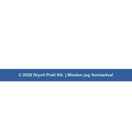
ELÉRHETŐSÉGEINK
Dryvit Profi Kft.
Cím:
4030 Debrecen, Karabély u. 3.
Telefon:
06 52/782-994
Fax:
06 52/785-091
Adószám:
24880521-2-09
Email:
info@dryvitprofi.hu
© 2026 Dryvit Profi Kft. | Minden jog fenntartva!