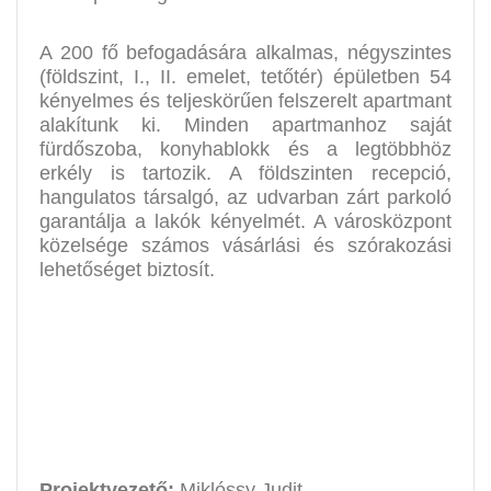
A 200 fő befogadására alkalmas, négyszintes
(földszint, I., II. emelet, tetőtér) épületben 54
kényelmes és teljeskörűen felszerelt apartmant
alakítunk ki. Minden apartmanhoz saját
fürdőszoba, konyhablokk és a legtöbbhöz
erkély is tartozik. A földszinten recepció,
hangulatos társalgó, az udvarban zárt parkoló
garantálja a lakók kényelmét. A városközpont
közelsége számos vásárlási és szórakozási
lehetőséget biztosít.
Projektvezető:
Miklóssy Judit