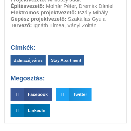
Építésvezető:
Molnár Péter, Dremák Dániel
Elektromos projektvezető:
Iszály Mihály
Gépész projektvezető:
Szakállas Gyula
Tervező:
Ignáth Tímea, Ványi Zoltán
Címkék:
Balmazújváros
,
Stay Apartment
Megosztás:
Facebook
Twitter
LinkedIn