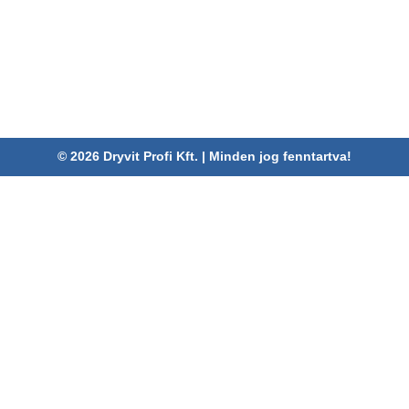
Cím:
4030 Debrecen, Karabély u. 3.
Telefon:
06 52/782-994
Fax:
06 52/785-091
Adószám:
24880521-2-09
Email:
info@dryvitprofi.hu
© 2026 Dryvit Profi Kft. | Minden jog fenntartva!