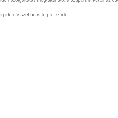
den szolgáltatás megtalálható, a szupermarkettől az étt
g idén ősszel be is fog fejeződni.