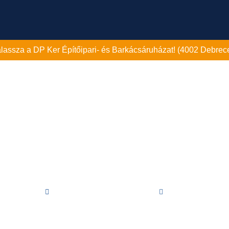
válassza a DP Ker Építőipari- és Barkácsáruházat! (4002 Debrece
TEVÉKENYSÉGEK
ELADÓ LAKÁSOK
PROJEKTEK
REFERE
Közzétéve:
2021. február 12.
10:48
uházásában valósul meg a 