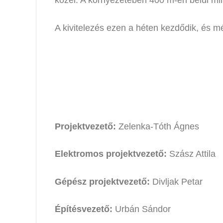
közel. A környezetében 400 m-en belül min
A kivitelezés ezen a héten kezdődik, és mé
Projektvezető:
Zelenka-Tóth Ágnes
Elektromos projektvezető:
Szász Attila
Gépész projektvezető:
Divljak Petar
Építésvezető:
Urbán Sándor