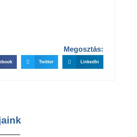
Megosztás:
ebook
Twitter
LinkedIn
jaink