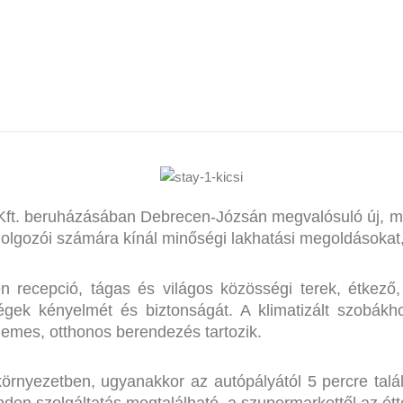
i Kft. beruházásában Debrecen-Józsán megvalósuló új, 
dolgozói számára kínál minőségi lakhatási megoldásokat,
 recepció, tágas és világos közösségi terek, étkező, 
dégek kényelmét és biztonságát. A klimatizált szobákho
llemes, otthonos berendezés tartozik.
örnyezetben, ugyanakkor az autópályától 5 percre talál