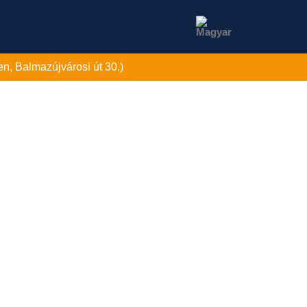
n, Balmazújvárosi út 30.)
NCIÁK
HÍREK
KARRIER
KAPCSOLAT
Stay Apartman Hotel