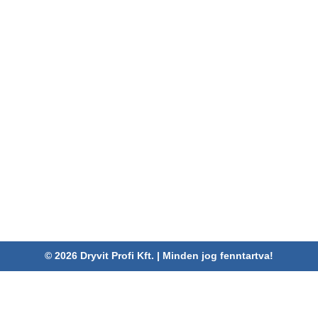
Referenciák
adatvédelmi tájékoztató
Hírek
Általános nyereményjáték-
Karrier
szabályzat
Kapcsolat
Pályázatok
ELÉRHETŐSÉGEINK
Dryvit Profi Kft.
Cím:
4030 Debrecen, Karabély u. 3.
Telefon:
06 52/782-994
Fax:
06 52/785-091
Adószám:
24880521-2-09
Email:
info@dryvitprofi.hu
© 2026 Dryvit Profi Kft. | Minden jog fenntartva!