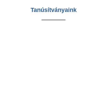
Tanúsítványaink
RÓLUNK
INFORMÁCIÓK
Adatkezelési tájékoztató
Kivitelezés
Általános adatkezelési és