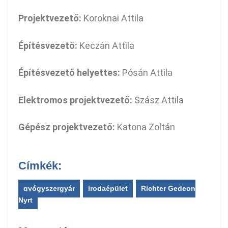
Projektvezető:
Koroknai Attila
Építésvezető:
Keczán Attila
Építésvezető helyettes:
Pósán Attila
Elektromos projektvezető:
Szász Attila
Gépész projektvezető:
Katona Zoltán
Címkék:
,
,
gyógyszergyár
irodaépület
Richter Gedeon
Nyrt