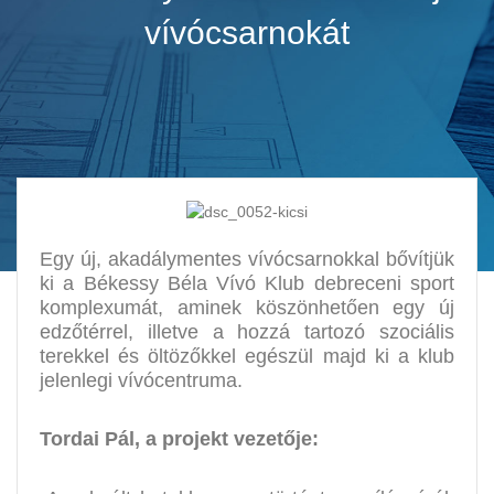
vívócsarnokát
Egy új, akadálymentes vívócsarnokkal bővítjük
ki a Békessy Béla Vívó Klub debreceni sport
komplexumát, aminek köszönhetően egy új
edzőtérrel, illetve a hozzá tartozó szociális
terekkel és öltözőkkel egészül majd ki a klub
jelenlegi vívócentruma.
Tordai Pál, a projekt vezetője: