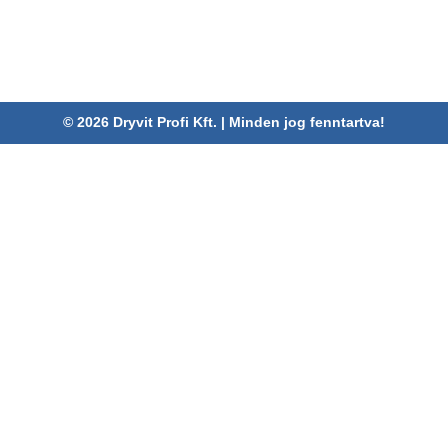
Fax:
06 52/785-091
Adószám:
24880521-2-09
Email:
info@dryvitprofi.hu
© 2026 Dryvit Profi Kft. | Minden jog fenntartva!