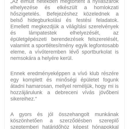
„Az elmúlt hetekben megtörtént a nyílászárók
elhelyezése és elkészült a homlokzati
hőszigetelés. Befejezéshez közelednek a
belső hidegburkolási és festési feladatok.
Emellett megkezdjük a világítási szerelvények
és lámpatestek elhelyezését, az
épületgépészeti berendezések felszerelését,
valamint a sportlétesítmény egyik legfontosabb
eleme, a vívóteremben lévő sportburkolat is
nemsokára a helyére kerül.
Ennek eredményeképpen a vívó klub részére
egy komplett és minőségi épületet fogunk
átadni hamarosan, mellyel reméljük, hogy mi is
hozzájárulunk a debreceni vívás jövőbeni
sikereihez.”
A gyors és jól összehangolt munkának
köszönhetően a szerződésben szereplő
szeptemberi határidőhöz képest hónapokkal