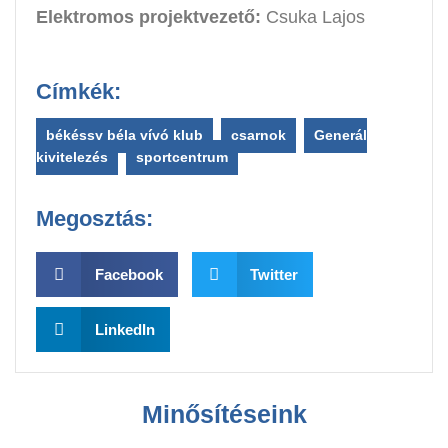
Elektromos projektvezető:
Csuka Lajos
Címkék:
békéssy béla vívó klub
,
csarnok
,
Generál
kivitelezés
,
sportcentrum
Megosztás:
Facebook
Twitter
LinkedIn
Minősítéseink