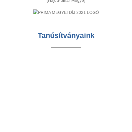
(Hajdú-Bihar Megye)
Tanúsítványaink