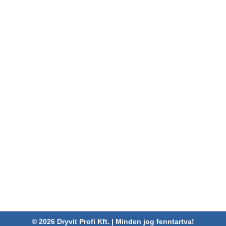
RÓLUNK
INFORMÁCIÓK
Adatkezelési tájékoztató
Kivitelezés
Általános adatkezelési és
Referenciák
adatvédelmi tájékoztató
Hírek
Általános nyereményjáték-
Karrier
szabályzat
Kapcsolat
Pályázatok
ELÉRHETŐSÉGEINK
Dryvit Profi Kft.
Cím:
4030 Debrecen, Karabély u. 3.
Telefon:
06 52/782-994
Fax:
06 52/785-091
Adószám:
24880521-2-09
Email:
info@dryvitprofi.hu
© 2026 Dryvit Profi Kft. | Minden jog fenntartva!