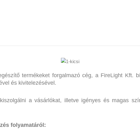
ég szavazott bizalmat a Dr
egészítő termékeket forgalmazó cég, a FireLight Kft.
vel és kivitelezésével.
 kiszolgálni a vásárlókat, illetve igényes és magas s
ezés folyamatáról: