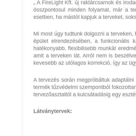
„ A FireLight Kft. új raktárcsarnok és irod
összpontosul minden folyamat, már a ter
esetben, ha mástól kapjuk a terveket, sok
Mi most úgy tudtunk dolgozni a terveken, h
épület elrendezésében, a funkcionális 
hatékonyabb, flexibilisebb munkát eredmé
amit a terveken lát. Arról nem is beszél
kevesebb az utólagos korrekció, így az üg
A tervezés során megpróbáltuk adaptálni 
termék tűzvédelmi szempontból fokozottan 
tervezőasztaltól a kulcsátadásig egy esztéti
Látványtervek: