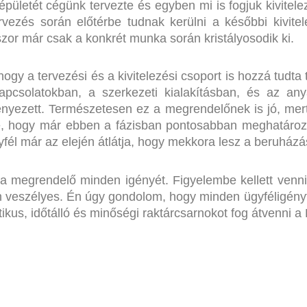
aépületét cégünk tervezte és egyben mi is fogjuk kivitel
vezés során előtérbe tudnak kerülni a későbbi kivitel
szor már csak a konkrét munka során kristályosodik ki.
ogy a tervezési és a kivitelezési csoport is hozzá tudta 
kapcsolatokban, a szerkezeti kialakításban, és az an
nyezett. Természetesen ez a megrendelőnek is jó, mert 
ve, hogy már ebben a fázisban pontosabban meghatározh
yfél már az elején átlátja, hogy mekkora lesz a beruház
a megrendelő minden igényét. Figyelembe kellett venni a
veszélyes. Én úgy gondolom, hogy minden ügyféligényt sik
kus, időtálló és minőségi raktárcsarnokot fog átvenni a Dr