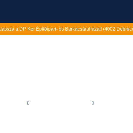
válassza a DP Ker Építőipari- és Barkácsáruházat! (4002 Debrece
TEVÉKENYSÉGEK
ELADÓ LAKÁSOK
PROJEKTEK
REFERE
Közzétéve:
2019. január 16.
12:28
lcsátadásig kevesebb, mint