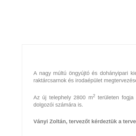
piacvezető c
A nagy múltú öngyújtó és dohányipari ki
raktárcsarnok és irodaépület megtervezésé
2
Az új telephely 2800 m
területen fogja
dolgozói számára is.
Ványi Zoltán, tervezőt kérdeztük a terv