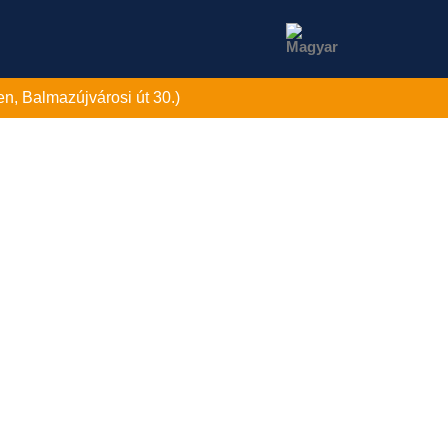
n, Balmazújvárosi út 30.)
NCIÁK
HÍREK
KARRIER
KAPCSOLAT
 egy év alatt: újabb