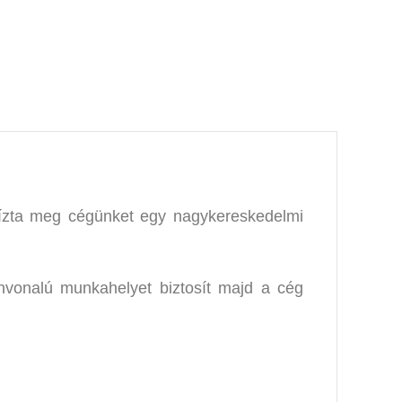
yvit Profinak
 bízta meg cégünket egy nagykereskedelmi
zínvonalú munkahelyet biztosít majd a cég