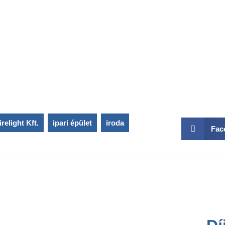
irelight Kft.
,
ipari épület
,
iroda
,
Fac