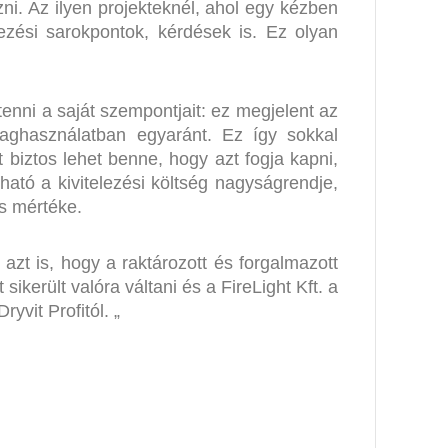
ezni. Az ilyen projekteknél, ahol egy kézben
ezési sarokpontok, kérdések is. Ez olyan
tenni a saját szempontjait: ez megjelent az
yaghasználatban egyaránt. Ez így sokkal
biztos lehet benne, hogy azt fogja kapni,
ató a kivitelezési költség nagyságrendje,
ás mértéke.
zt is, hogy a raktározott és forgalmazott
erült valóra váltani és a FireLight Kft. a
yvit Profitól. „