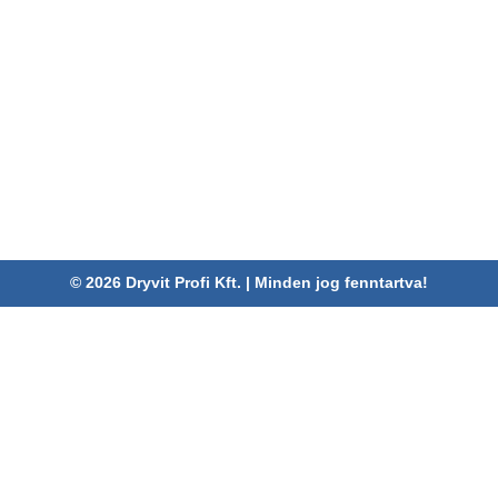
ELÉRHETŐSÉGEINK
Dryvit Profi Kft.
Cím:
4030 Debrecen, Karabély u. 3.
Telefon:
06 52/782-994
Fax:
06 52/785-091
Adószám:
24880521-2-09
Email:
info@dryvitprofi.hu
© 2026 Dryvit Profi Kft. | Minden jog fenntartva!