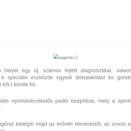
kielégíti majd
elyet egy új, számos fejlett diagnosztikai, valamint
 A speciális eszközök egyedi térkialakítást és gondo
Kft-t kérték fel.
ális nyomásérzékelős padló beépítése, mely a sporto
.
ényt kielégíti majd az erőnlét felméréstől, az orvosi el