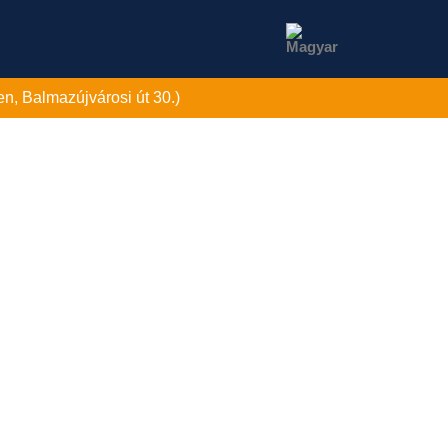
n, Balmazújvárosi út 30.)
NCIÁK
HÍREK
KARRIER
KAPCSOLAT
ók minden igényét