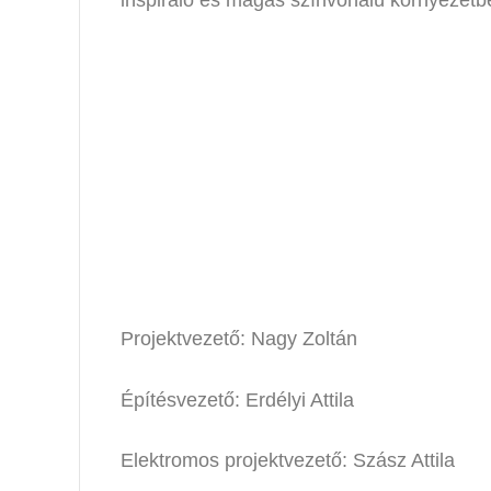
inspiráló és magas színvonalú környezetb
Projektvezető: Nagy Zoltán
Építésvezető: Erdélyi Attila
Elektromos projektvezető: Szász Attila