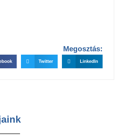
Megosztás:
ebook
Twitter
LinkedIn
jaink