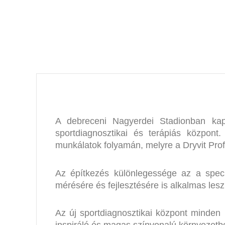
A debreceni Nagyerdei Stadionban kap h
sportdiagnosztikai és terápiás központ.
munkálatok folyamán, melyre a Dryvit Profi 
Az építkezés különlegessége az a speci
mérésére és fejlesztésére is alkalmas lesz
Az új sportdiagnosztikai központ minden ig