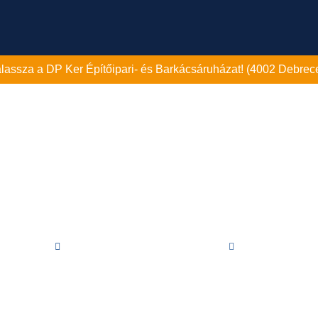
válassza a DP Ker Építőipari- és Barkácsáruházat! (4002 Debrece
TEVÉKENYSÉGEK
ELADÓ LAKÁSOK
PROJEKTEK
REFERE
Közzétéve:
2018. augusztus 24.
13:03
osztikai központ a sportol