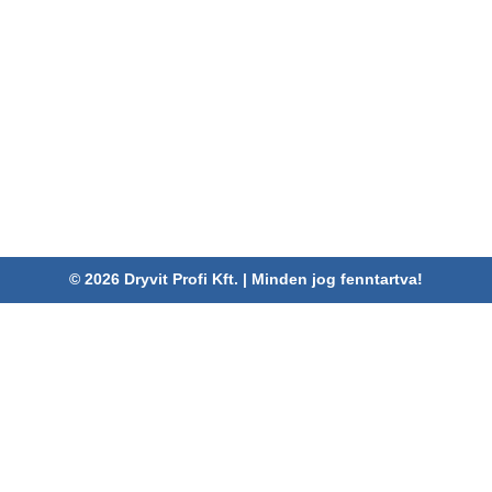
ELÉRHETŐSÉGEINK
Dryvit Profi Kft.
Cím:
4030 Debrecen, Karabély u. 3.
Telefon:
06 52/782-994
Fax:
06 52/785-091
Adószám:
24880521-2-09
Email:
info@dryvitprofi.hu
© 2026 Dryvit Profi Kft. | Minden jog fenntartva!