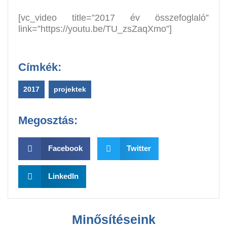
[vc_video title=”2017 év összefoglaló”
link=”https://youtu.be/TU_zsZaqXmo”]
Címkék:
2017
,
projektek
Megosztás:
Facebook
Twitter
LinkedIn
Minősítéseink