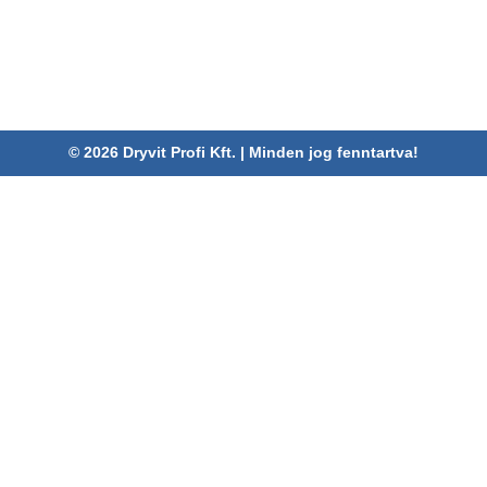
Telefon:
06 52/782-994
Fax:
06 52/785-091
Adószám:
24880521-2-09
Email:
info@dryvitprofi.hu
© 2026 Dryvit Profi Kft. | Minden jog fenntartva!