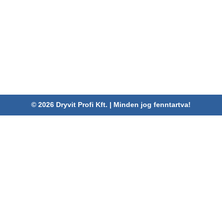
Dryvit Profi Kft.
Cím:
4030 Debrecen, Karabély u. 3.
Telefon:
06 52/782-994
Fax:
06 52/785-091
Adószám:
24880521-2-09
Email:
info@dryvitprofi.hu
© 2026 Dryvit Profi Kft. | Minden jog fenntartva!