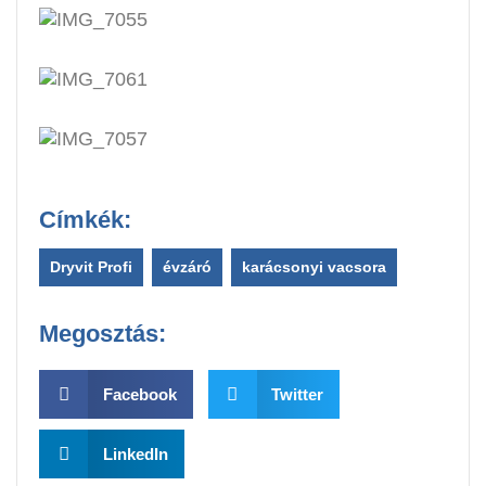
Címkék:
Dryvit Profi
,
évzáró
,
karácsonyi vacsora
Megosztás:
Facebook
Twitter
LinkedIn